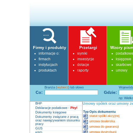
Firmy i produkty
Przetargi
Wzory pism
informacje o:
wyniki
podatkow
firmach
inwestycje
księgowe
instytucjach
dotacje
skarbowe
produktach
raporty
umowy
Branża (
wybierz
) lub słowo
Województ
Co:
Gdzie:
np: Wielk
BHP
Umowy spółek oraz umowy zw
Deklaracje podatkowe -
Pity!
Typ
Opis dokumentu
Dokumenty księgowe
statut spółki akcyjnej
Dokumenty związane z pracą
oraz nawiązywaniem stosunku
umowa dealerska
pracy
umowa do gwarancji
GUS
umowa dystrybucji
KRD