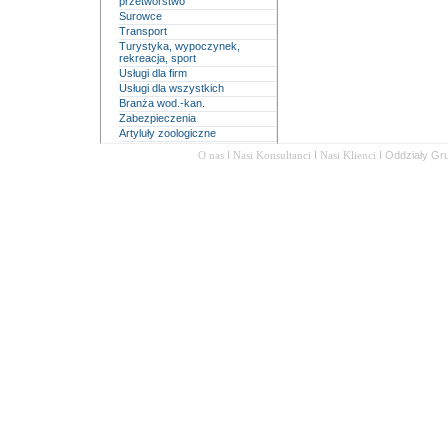
przetwórstwo
Surowce
Transport
Turystyka, wypoczynek,
rekreacja, sport
Usługi dla firm
Usługi dla wszystkich
Branża wod.-kan.
Zabezpieczenia
Artyluły zoologiczne
O nas
I
Nasi Konsultanci
I
Nasi Klienci
I
Oddziały Gr