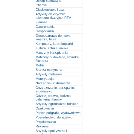
Usługi Budowlane
Chemia
Ciepłownictwo i gaz
Artykuły elektryczne,
telekomunikacyjne, RTV
Finanse
Gastronomia
Gospodarka
Gospodarstwo domowe,
wnętrza, biura
Komputery, kserokopiarki
Kultura, sztuka, nauka
Maszyny i urządzenia
Materiały budowlane, stolarka,
ślusarka
Meble
Branża medyczna
Artykuły metalowe
Motoryzacja
Narzędzia i instrumenty
Oczyszczanie, sprzątanie,
środowisko
Odzież, obuwie, bielizna,
galanteria, tkaniny
Artykuły ogrodnicze i rolnicze
Opakowania
Papier, poligrafia, wydawnictwa
Pośrednictwo, doradztwo
Projektowanie
Reklama
Artykuły spożywcze i