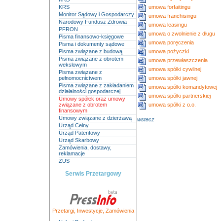
KRS
umowa forfaitingu
Monitor Sądowy i Gospodarczy
umowa franchisingu
Narodowy Fundusz Zdrowia
umowa leasingu
PFRON
umowa o zwolnienie z długu
Pisma finansowo-księgowe
umowa poręczenia
Pisma i dokumenty sądowe
Pisma związane z budową
umowa pożyczki
Pisma związane z obrotem
umowa przewłaszczenia
wekslowym
umowa spółki cywilnej
Pisma związane z
pełnomocnictwem
umowa spółki jawnej
Pisma związane z zakładaniem
umowa spółki komandytowej
działalności gospodarczej
umowa spółki partnerskiej
Umowy spółek oraz umowy
związane z obrotem
umowa spółki z o.o.
finansowym
Umowy związane z dzierżawą
wstecz
Urząd Celny
Urząd Patentowy
Urząd Skarbowy
Zamówienia, dostawy,
reklamacje
ZUS
Serwis Przetargowy
Przetargi
,
Inwestycje
,
Zamówienia