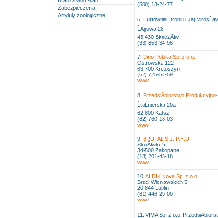
Branża wod.-kan.
(500) 13-24-77
Zabezpieczenia
Artyluły zoologiczne
6. Hurtownia Drobiu i Jaj MirosĹ
ĹÄgowa 28
43-430 SkoczĂłw
(33) 853-34-98
7.
Dino Polska Sp. z o.o.
Ostrowska 122
63-700 Krotoszyn
(62) 725-54-59
www
8.
PrzedsiÄbiorstwo Produkcyjn
ĹťoĹnierska 20a
62-800 Kalisz
(62) 760-18-03
www
9.
BRUTAL S.J. P.H.U
SkibĂłwki 4c
34-500 Zakopane
(18) 201-45-18
www
10.
ALDIK Nova Sp. z o.o.
Braci Wieniawskich 5
20-844 Lublin
(81) 446-29-00
www
11. VIMA Sp. z o.o. PrzedsiÄbior