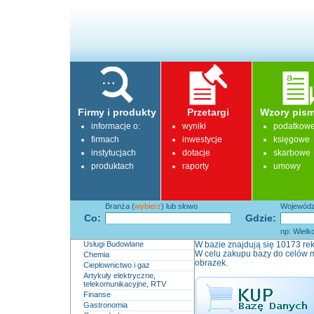
Firmy i produkty
Przetargi
Wzory pism
informacje o:
wyniki
podatkow
firmach
inwestycje
księgowe
instytucjach
dotacje
skarbowe
produktach
raporty
umowy
Branża (
wybierz
) lub słowo
Województ
Co:
Gdzie:
np: Wielk
Usługi Budowlane
W bazie znajdują się 10173 rek
W celu zakupu bazy do celów m
Chemia
obrazek.
Ciepłownictwo i gaz
Artykuły elektryczne,
telekomunikacyjne, RTV
Finanse
Gastronomia