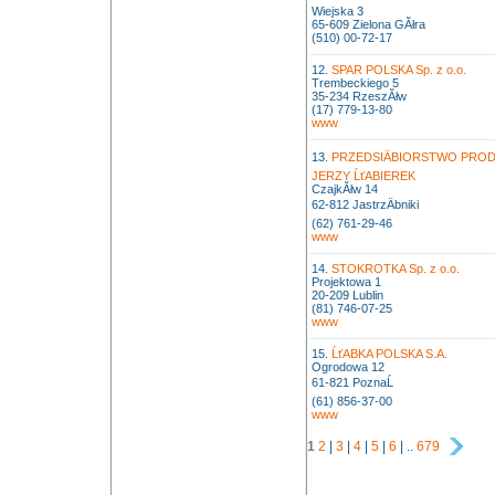
Wiejska 3
65-609 Zielona GĂłra
(510) 00-72-17
12.
SPAR POLSKA Sp. z o.o.
Trembeckiego 5
35-234 RzeszĂłw
(17) 779-13-80
www
13.
PRZEDSIÄBIORSTWO PRO
JERZY ĹťABIEREK
CzajkĂłw 14
62-812 JastrzÄbniki
(62) 761-29-46
www
14.
STOKROTKA Sp. z o.o.
Projektowa 1
20-209 Lublin
(81) 746-07-25
www
15.
ĹťABKA POLSKA S.A.
Ogrodowa 12
61-821 PoznaĹ
(61) 856-37-00
www
1
2
|
3
|
4
|
5
|
6
| ..
679