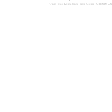
O nas
I
Nasi Konsultanci
I
Nasi Klienci
I
Oddziały Gr