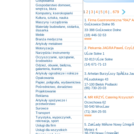
Gospodarka
Gospodarstwo domowe,
wnętrza, biura
1
2
|
3
|
4
|
5
|
6
| ..
679
Komputery, kserokopiarki
Kultura, sztuka, nauka
1.
Firma Gastronomiczna "RAJ" An
Maszyny i urządzenia
GoĹkowice Dolne 95
Materiały budowlane, stolarka,
33-388 GoĹkowice Dolne
ślusarka
Meble
(18) 446-32-53
www
Branża medyczna
Artykuły metalowe
2.
Piekarnia JAGRA PaweĹ CzyĹź
Motoryzacja
Narzędzia i instrumenty
UĹcie Solne 1
Oczyszczanie, sprzątanie,
32-813 UĹcie Solne
środowisko
(14) 671-71-13
Odzież, obuwie, bielizna,
galanteria, tkaniny
Artykuły ogrodnicze i rolnicze
3. Arhelan BurzyĹscy SpĂłĹka J
Opakowania
PiĹsudskiego 43
Papier, poligrafia, wydawnictwa
17-100 Bielsk Podlaski
Pośrednictwo, doradztwo
(85) 730-20-03
Projektowanie
Reklama
4.
MR KRZYĹ Catering Krzysztof
Artykuły spożywcze i
Orzechowa 62
przetwórstwo
50-540 WrocĹaw
Surowce
(71) 364-25-55
Transport
www
Turystyka, wypoczynek,
rekreacja, sport
5. ZakĹady MiÄsne Nowy ĹťmigrĂł
Usługi dla firm
Mytarz 4
Usługi dla wszystkich
38-230 Nowy ĹťmigrĂłd