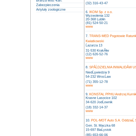
Branża wod.-kan.
(32) 316-43-47
Zabezpieczenia
Artyluły zoologiczne
6.
IKOM Sp. z o.o.
Wyzwolenia 132
20-368 Lublin
(81) 524-50-21
www
7.
TRANS-MED Pogotowie Ratunk
Kwiatkowski
Ĺazarza 13
31-530 KrakĂłw
(12) 626-52-76
www
8.
SPĂĹDZIELNIA INWALIDĂW
NiedĹşwiedzia 9
54-232 WrocĹaw
(71) 355-12-78
www
9.
KONSTAL PPHU Andrzej Kurni
Krasne Lasocice 102
34-620 JodĹownik
(18) 332-14-37
www
10.
POL-MOT Auto S.A. OddziaĹ 
Gen. St. Maczka 68
15-697 BiaĹystok
(85) 653-66-06