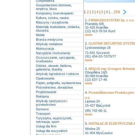
Gospodarka
Gospodarstwo domowe,
wnętrza, biura
1
2
|
3
|
4
|
5
|
6
| ..
259
Komputery, kserokopiarki
Kultura, sztuka, nauka
1.
FIRMA EKOSYSTEM Sp. z o.o.
Maszyny i urządzenia
Prandoty 6/8
Materiały budowlane, stolarka,
31-425 KrakĂłw
ślusarka
(12) 413-78-54 /hurt/
www
Meble
Branża medyczna
2.
GUSTAW SECURITAS SYSTEM S
Artykuły metalowe
Ĺyskowskiego 18
Motoryzacja
71-641 Szczecin
Narzędzia i instrumenty
(91) 434-03-72/75/77
Oczyszczanie, sprzątanie,
www
środowisko
Odzież, obuwie, bielizna,
3.
ARGUS mgr Grzegorz Bohosie
galanteria, tkaniny
ObopĂłlna 14/5
Artykuły ogrodnicze i rolnicze
30-069 KrakĂłw
Opakowania
(12) 637-17-46
Papier, poligrafia, wydawnictwa
www
Pośrednictwo, doradztwo
Projektowanie
4.
PrzedsiÄbiorstwo Produkcyjn
Reklama
o.o.
Artykuły spożywcze i
Lipowa 24
przetwórstwo
15-427 BiaĹystok
Surowce
(85) 742-66-11
Transport
www
Turystyka, wypoczynek,
rekreacja, sport
5.
INSTALACJE ELEKTRYCZNE Ad
Usługi dla firm
Wodna 15
Usługi dla wszystkich
41-404 MysĹowice