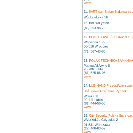
www
11.
BART s.c. Stefan BiaĹowarcz
WĹoĹciaĹska 16
15-199 BiaĹystok
(85) 653-98-70
12.
POGOTOWIE ĹLUSARSKIE, Z
Wapienna 13/5
50-518 WrocĹaw
(71) 367-43-86
13.
POLAK TECHNIKA ZAMKNIÄÄ
PustowĂłjtĂłwny 8
20-706 Lublin
(81) 525-86-08
www
14.
LUB-HAND PrzedsiÄbiorstwo
UsĹugowe GraĹźyna Ryczek
Wolska 11
20-411 Lublin
(81) 444-56-56
www
15.
City Security Polska Sp. z o.o.
WybrzeĹźe GdyĹskie 2
01-531 Warszawa
(22) 406-63-52
www