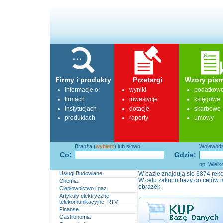
Firmy i produkty
Przetargi
Wzory pism
informacje o:
wyniki
podatkow
firmach
inwestycje
księgowe
instytucjach
dotacje
skarbowe
produktach
raporty
umowy
Branża (
wybierz
) lub słowo
Województ
Co:
Gdzie:
np: Wielk
Usługi Budowlane
W bazie znajdują się 3874 reko
W celu zakupu bazy do celów m
Chemia
obrazek.
Ciepłownictwo i gaz
Artykuły elektryczne,
telekomunikacyjne, RTV
Finanse
Gastronomia