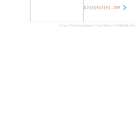
1
2
|
3
|
4
|
5
|
6
| ..
259
O nas
I
Nasi Konsultanci
I
Nasi Klienci
I
Oddziały Gr