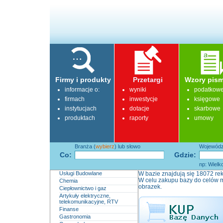
Firmy i produkty
Przetargi
Wzory pism
informacje o:
wyniki
podatkow
firmach
inwestycje
księgowe
instytucjach
dotacje
skarbowe
produktach
raporty
umowy
Branża (
wybierz
) lub słowo
Województ
Co:
Gdzie:
np: Wielk
Usługi Budowlane
W bazie znajdują się 18072 rek
W celu zakupu bazy do celów m
Chemia
obrazek.
Ciepłownictwo i gaz
Artykuły elektryczne,
telekomunikacyjne, RTV
Finanse
Gastronomia