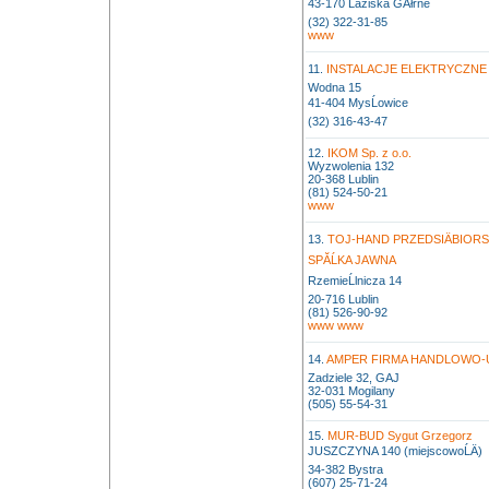
43-170 Ĺaziska GĂłrne
(32) 322-31-85
www
11.
INSTALACJE ELEKTRYCZNE A
Wodna 15
41-404 MysĹowice
(32) 316-43-47
12.
IKOM Sp. z o.o.
Wyzwolenia 132
20-368 Lublin
(81) 524-50-21
www
13.
TOJ-HAND PRZEDSIÄBIO
SPĂĹKA JAWNA
RzemieĹlnicza 14
20-716 Lublin
(81) 526-90-92
www
www
14.
AMPER FIRMA HANDLOWO-US
Zadziele 32, GAJ
32-031 Mogilany
(505) 55-54-31
15.
MUR-BUD Sygut Grzegorz
JUSZCZYNA 140 (miejscowoĹÄ)
34-382 Bystra
(607) 25-71-24