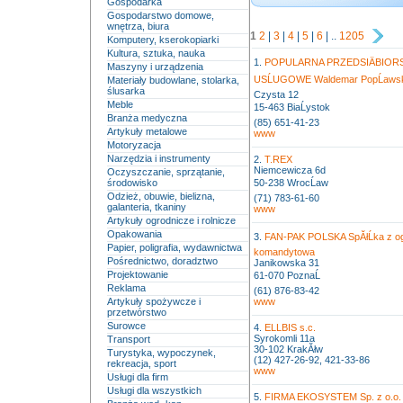
Gospodarka
Gospodarstwo domowe,
wnętrza, biura
1
2
|
3
|
4
|
5
|
6
| ..
1205
Komputery, kserokopiarki
Kultura, sztuka, nauka
1.
POPULARNA PRZEDSIÄBIO
Maszyny i urządzenia
USĹUGOWE Waldemar PopĹaws
Materiały budowlane, stolarka,
ślusarka
Czysta 12
Meble
15-463 BiaĹystok
Branża medyczna
(85) 651-41-23
Artykuły metalowe
www
Motoryzacja
Narzędzia i instrumenty
2.
T.REX
Niemcewicza 6d
Oczyszczanie, sprzątanie,
środowisko
50-238 WrocĹaw
Odzież, obuwie, bielizna,
(71) 783-61-60
galanteria, tkaniny
www
Artykuły ogrodnicze i rolnicze
Opakowania
3.
FAN-PAK POLSKA SpĂłĹka z ogra
Papier, poligrafia, wydawnictwa
komandytowa
Pośrednictwo, doradztwo
Janikowska 31
Projektowanie
61-070 PoznaĹ
Reklama
(61) 876-83-42
Artykuły spożywcze i
www
przetwórstwo
Surowce
4.
ELLBIS s.c.
Syrokomli 11a
Transport
30-102 KrakĂłw
Turystyka, wypoczynek,
(12) 427-26-92, 421-33-86
rekreacja, sport
www
Usługi dla firm
Usługi dla wszystkich
5.
FIRMA EKOSYSTEM Sp. z o.o.