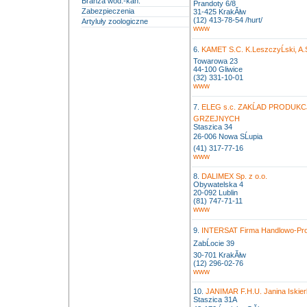
Branża wod.-kan.
Prandoty 6/8
Zabezpieczenia
31-425 KrakĂłw
(12) 413-78-54 /hurt/
Artyluły zoologiczne
www
6.
KAMET S.C. K.LeszczyĹski, A.S
Towarowa 23
44-100 Gliwice
(32) 331-10-01
www
7.
ELEG s.c. ZAKĹAD PRODUK
GRZEJNYCH
Staszica 34
26-006 Nowa SĹupia
(41) 317-77-16
www
8.
DALIMEX Sp. z o.o.
Obywatelska 4
20-092 Lublin
(81) 747-71-11
www
9.
INTERSAT Firma Handlowo-Pro
ZabĹocie 39
30-701 KrakĂłw
(12) 296-02-76
www
10.
JANIMAR F.H.U. Janina Iskie
Staszica 31A