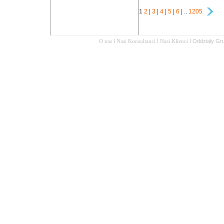
1
2
|
3
|
4
|
5
|
6
| ..
1205
O nas
I
Nasi Konsultanci
I
Nasi Klienci
I
Oddziały Gr