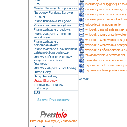
KRS
informacja o rezygnacji ze zw
Monitor Sądowy i Gospodarczy
informacja o spisie z natury - 
Narodowy Fundusz Zdrowia
informacja o zawarciu umowy 
PFRON
informacja o zmianie składu 
Pisma finansowo-księgowe
odpowiedź na upomnienie
Pisma i dokumenty sądowe
Pisma związane z budową
wniosek o rozłożenie na raty 
Pisma związane z obrotem
wniosek o wstrzymanie wykon
wekslowym
wniosek o wznowienie postęp
Pisma związane z
pełnomocnictwem
wniosek o wznowienie postęp
Pisma związane z zakładaniem
wniosek o zaświadczenie o s
działalności gospodarczej
zawiadomienie o prowadzeniu
Umowy spółek oraz umowy
związane z obrotem
zawiadomienie o zrzeczeniu s
finansowym
żądanie udzielenia informacj
Umowy związane z dzierżawą
żądanie wydania postanowien
Urząd Celny
Urząd Patentowy
wstecz
Urząd Skarbowy
Zamówienia, dostawy,
reklamacje
ZUS
Serwis Przetargowy
Przetargi
,
Inwestycje
,
Zamówienia