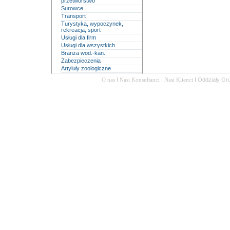
przetwórstwo
Surowce
Transport
Turystyka, wypoczynek,
rekreacja, sport
Usługi dla firm
Usługi dla wszystkich
Branża wod.-kan.
Zabezpieczenia
Artyluły zoologiczne
O nas
I
Nasi Konsultanci
I
Nasi Klienci
I
Oddziały Gr