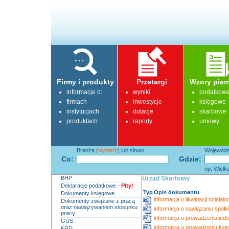
Firmy i produkty
Przetargi
Wzory pism
informacje o:
wyniki
podatkow
firmach
inwestycje
księgowe
instytucjach
dotacje
skarbowe
produktach
raporty
umowy
Branża (
wybierz
) lub słowo
Województ
Co:
Gdzie:
np: Wielk
BHP
Urząd Skarbowy
Deklaracje podatkowe -
Pity!
Typ
Opis dokumentu
Dokumenty księgowe
informacja o likwidacji działal
Dokumenty związane z pracą
oraz nawiązywaniem stosunku
informacja o nawiązaniu spółki
pracy
informacja o prowadzeniu jedno
GUS
informacja o prowadzeniu księ
KRD