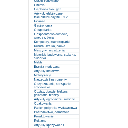
Usługi Budowlane
Chemia
Ciepłownictwo i gaz
Artykuły elektryczne,
telekomunikacyjne, RTV
Finanse
Gastronomia
Gospodarka
Gospodarstwo domowe,
wnętrza, biura
Komputery, kserokopiarki
Kultura, sztuka, nauka
Maszyny i urządzenia
Materiały budowlane, stolarka,
ślusarka
Meble
Branża medyczna
Artykuły metalowe
Motoryzacja
Narzędzia i instrumenty
Oczyszczanie, sprzątanie,
środowisko
Odzież, obuwie, bielizna,
galanteria, tkaniny
Artykuły ogrodnicze i rolnicze
Opakowania
Papier, poligrafia, wydawnictwa
Pośrednictwo, doradztwo
Projektowanie
Reklama
Artykuły spożywcze i