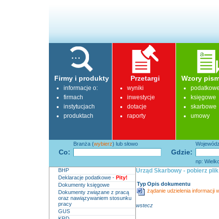
Firmy i produkty
Przetargi
Wzory pism
informacje o:
wyniki
podatkow
firmach
inwestycje
księgowe
instytucjach
dotacje
skarbowe
produktach
raporty
umowy
Branża (
wybierz
) lub słowo
Województ
Co:
Gdzie:
np: Wielk
BHP
Urząd Skarbowy - pobierz plik
Deklaracje podatkowe -
Pity!
Typ
Opis dokumentu
Dokumenty księgowe
żądanie udzielenia informacj
Dokumenty związane z pracą
oraz nawiązywaniem stosunku
pracy
wstecz
GUS
KRD