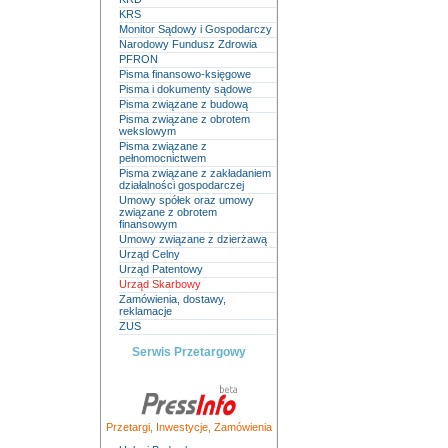
KRS
Monitor Sądowy i Gospodarczy
Narodowy Fundusz Zdrowia
PFRON
Pisma finansowo-księgowe
Pisma i dokumenty sądowe
Pisma związane z budową
Pisma związane z obrotem
wekslowym
Pisma związane z
pełnomocnictwem
Pisma związane z zakładaniem
działalności gospodarczej
Umowy spółek oraz umowy
związane z obrotem
finansowym
Umowy związane z dzierżawą
Urząd Celny
Urząd Patentowy
Urząd Skarbowy
Zamówienia, dostawy,
reklamacje
ZUS
Serwis Przetargowy
Przetargi
,
Inwestycje
,
Zamówienia