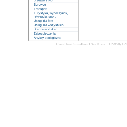
przetwórstwo
Surowce
Transport
Turystyka, wypoczynek,
rekreacja, sport
Usługi dla firm
Usługi dla wszystkich
Branża wod.-kan.
Zabezpieczenia
Artyluły zoologiczne
O nas
I
Nasi Konsultanci
I
Nasi Klienci
I
Oddziały Gr