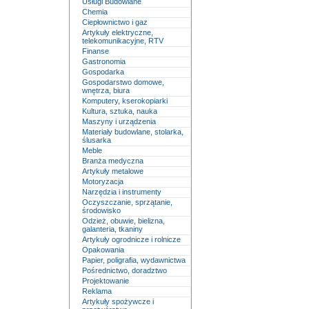
Usługi Budowlane
Chemia
Ciepłownictwo i gaz
Artykuły elektryczne,
telekomunikacyjne, RTV
Finanse
Gastronomia
Gospodarka
Gospodarstwo domowe,
wnętrza, biura
Komputery, kserokopiarki
Kultura, sztuka, nauka
Maszyny i urządzenia
Materiały budowlane, stolarka,
ślusarka
Meble
Branża medyczna
Artykuły metalowe
Motoryzacja
Narzędzia i instrumenty
Oczyszczanie, sprzątanie,
środowisko
Odzież, obuwie, bielizna,
galanteria, tkaniny
Artykuły ogrodnicze i rolnicze
Opakowania
Papier, poligrafia, wydawnictwa
Pośrednictwo, doradztwo
Projektowanie
Reklama
Artykuły spożywcze i