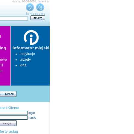
dzisiaj: 06-08-2026, imieniny
ing
Informator miejski
instytucje
lowe
urzędy
TI
kina
ie
anel Klienta
login
hasło
ferty usług