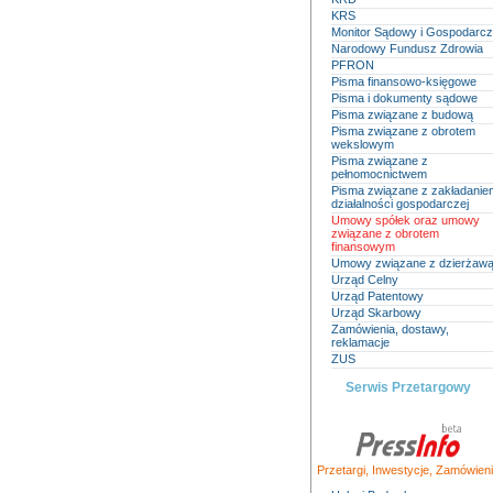
KRS
Monitor Sądowy i Gospodarc
Narodowy Fundusz Zdrowia
PFRON
Pisma finansowo-księgowe
Pisma i dokumenty sądowe
Pisma związane z budową
Pisma związane z obrotem
wekslowym
Pisma związane z
pełnomocnictwem
Pisma związane z zakładanie
działalności gospodarczej
Umowy spółek oraz umowy
związane z obrotem
finansowym
Umowy związane z dzierżaw
Urząd Celny
Urząd Patentowy
Urząd Skarbowy
Zamówienia, dostawy,
reklamacje
ZUS
Serwis Przetargowy
Przetargi
,
Inwestycje
,
Zamówieni