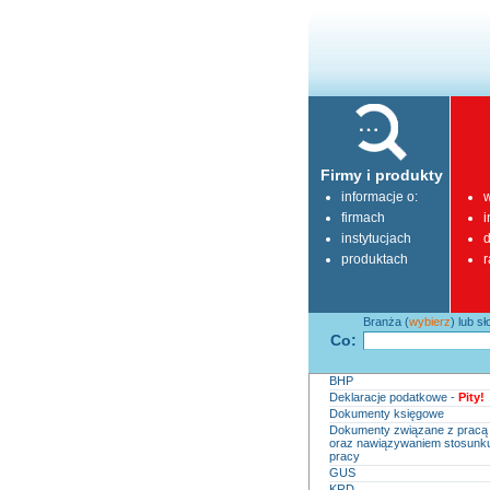
Firmy i produkty
informacje o:
w
firmach
i
instytucjach
d
produktach
r
Branża (
wybierz
) lub s
Co:
BHP
Deklaracje podatkowe -
Pity!
Dokumenty księgowe
Dokumenty związane z pracą
oraz nawiązywaniem stosunk
pracy
GUS
KRD