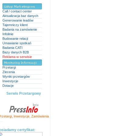
Call / contact center
Aktualizacja baz danych
Generowanie leadów
Tajemniczy klient
Badania na zamówienie
Infolinie
Budowanie relacji
Umawianie spotkań
Badania CATI
Bazy danych B2B
Reklama w serwisie
Przetargi
Zlecenia
Wyniki przetargów
Inwestycje
Dotacje
Serwis Przetargowy
rzetargi
,
Inwestycje
,
Zamówienia
ation and SEO Tools
osiadamy certyfikat: