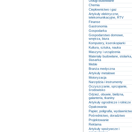
Usługi Budowlane
Chemia
Ciepłownictwo i gaz
Artykuły elektryczne,
telekomunikacyjne, RTV
Finanse
Gastronomia
Gospodarka
Gospodarstwo domowe,
wnętrza, biura
Komputery, kserokopiarki
Kultura, sztuka, nauka
Maszyny i urządzenia
Materiały budowlane, stolarka,
ślusarka
Meble
Branża medyczna
Artykuły metalowe
Motoryzacja
Narzędzia i instrumenty
Oczyszczanie, sprzątanie,
środowisko
Odzież, obuwie, bielizna,
galanteria, tkaniny
Artykuły ogrodnicze i rolnicze
Opakowania
Papier, poligrafia, wydawnictw
Pośrednictwo, doradztwo
Projektowanie
Reklama
Artykuły spożywcze i