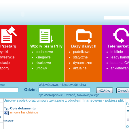
Przetargi
Wzory pism PITy
Bazy danych
Telemarket
yniki
podatkowe
pudełkowe
infolinie
nwestycje
księgowe
statyczne
leady hand
otacje
skarbowe
dynamiczne
badania CA
aporty
umowy
aktualne
ankietowan
łowo
Województwo, miejscowość, ulica
Gdzie:
np: Wielkopolskie, Poznań, Nowowiejskiego
Umowy spółek oraz umowy związane z obrotem finansowym - pobierz plik
P
Typ
Opis dokumentu
umowa franchisingu
u
wstecz
O