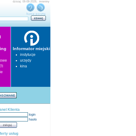
dzisiaj: 06-08-2026, imieniny
ing
Informator miejski
instytucje
lowe
urzędy
TI
kina
ie
anel Klienta
login
hasło
ferty usług