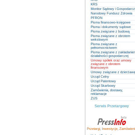
KRS
Monitor Sądowy i Gospodarc
Narodowy Fundusz Zdrowia
PFRON
Pisma finansowo-księgowe
Pisma i dokumenty sądowe
Pisma związane z budową
Pisma związane z obrotem
wekslowym
Pisma związane z
pełnomocnictwem
Pisma związane z zakładanie
działalności gospodarczej
Umowy spółek oraz umowy
związane z obrotem
finansowym
Umowy związane z dzierżaw
Urząd Celny
Urząd Patentowy
Urząd Skarbowy
Zamówienia, dostawy,
reklamacje
ZUS
Serwis Przetargowy
Przetargi
,
Inwestycje
,
Zamówieni