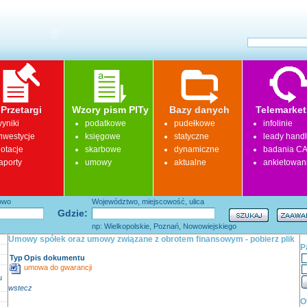
Przetargi
Wzory pism PITy
Bazy danych
Telemarket
yniki
podatkowe
pudełkowe
infolinie
nwestycje
księgowe
statyczne
leady hand
otacje
skarbowe
dynamiczne
badania CA
aporty
umowy
aktualne
ankietowan
łowo
Województwo, miejscowość, ulica
Gdzie:
np: Wielkopolskie, Poznań, Nowowiejskiego
Umowy spółek oraz umowy związane z obrotem finansowym - pobierz plik
P
Typ
Opis dokumentu
umowa do gwarancji
u
wstecz
O