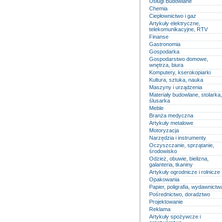
Usługi Budowlane
Chemia
Ciepłownictwo i gaz
Artykuły elektryczne,
telekomunikacyjne, RTV
Finanse
Gastronomia
Gospodarka
Gospodarstwo domowe,
wnętrza, biura
Komputery, kserokopiarki
Kultura, sztuka, nauka
Maszyny i urządzenia
Materiały budowlane, stolarka,
ślusarka
Meble
Branża medyczna
Artykuły metalowe
Motoryzacja
Narzędzia i instrumenty
Oczyszczanie, sprzątanie,
środowisko
Odzież, obuwie, bielizna,
galanteria, tkaniny
Artykuły ogrodnicze i rolnicze
Opakowania
Papier, poligrafia, wydawnictw
Pośrednictwo, doradztwo
Projektowanie
Reklama
Artykuły spożywcze i