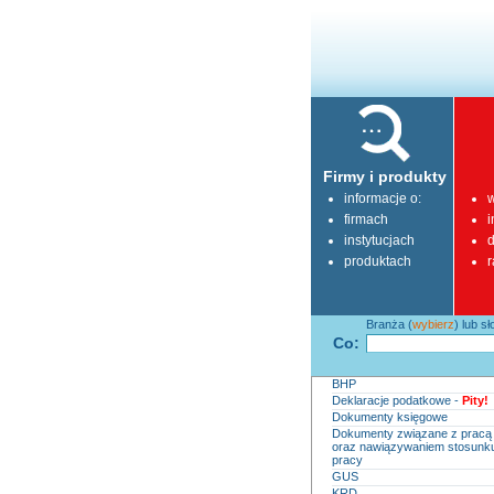
Firmy i produkty
informacje o:
w
firmach
i
instytucjach
d
produktach
r
Branża (
wybierz
) lub s
Co:
BHP
Deklaracje podatkowe -
Pity!
Dokumenty księgowe
Dokumenty związane z pracą
oraz nawiązywaniem stosunk
pracy
GUS
KRD