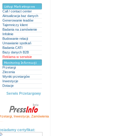
Call / contact center
Aktualizacja baz danych
Generowanie leadów
Tajemniczy klient
Badania na zamówienie
Infolinie
Budowanie relacji
Umawianie spotkań
Badania CATI
Bazy danych B2B
Reklama w serwisie
Przetargi
Zlecenia
Wyniki przetargów
Inwestycje
Dotacje
Serwis Przetargowy
rzetargi
,
Inwestycje
,
Zamówienia
ation and SEO Tools
osiadamy certyfikat: