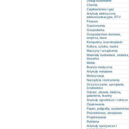
Usługi Budowlane
Chemia
Ciepłownictwo i gaz
Artykuły elektryczne,
telekomunikacyjne, RTV
Finanse
Gastronomia
Gospodarka
Gospodarstwo domowe,
wnętrza, biura
Komputery, kserokopiarki
Kultura, sztuka, nauka
Maszyny i urządzenia
Materiały budowlane, stolarka,
ślusarka
Meble
Branża medyczna
Artykuły metalowe
Motoryzacja
Narzędzia i instrumenty
Oczyszczanie, sprzątanie,
środowisko
Odzież, obuwie, bielizna,
galanteria, tkaniny
Artykuły ogrodnicze i rolnicze
Opakowania
Papier, poligrafia, wydawnictw
Pośrednictwo, doradztwo
Projektowanie
Reklama
Artykuły spożywcze i