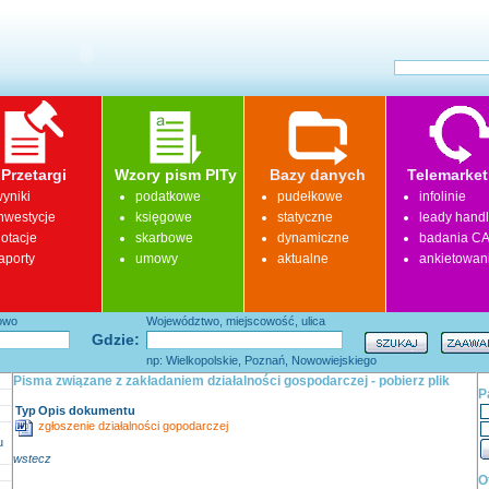
Przetargi
Wzory pism PITy
Bazy danych
Telemarket
yniki
podatkowe
pudełkowe
infolinie
nwestycje
księgowe
statyczne
leady hand
otacje
skarbowe
dynamiczne
badania CA
aporty
umowy
aktualne
ankietowan
łowo
Województwo, miejscowość, ulica
Gdzie:
np: Wielkopolskie, Poznań, Nowowiejskiego
Pisma związane z zakładaniem działalności gospodarczej - pobierz plik
P
Typ
Opis dokumentu
zgłoszenie działalności gopodarczej
u
wstecz
O