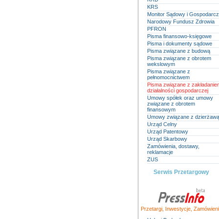
KRS
Monitor Sądowy i Gospodarc
Narodowy Fundusz Zdrowia
PFRON
Pisma finansowo-księgowe
Pisma i dokumenty sądowe
Pisma związane z budową
Pisma związane z obrotem
wekslowym
Pisma związane z
pełnomocnictwem
Pisma związane z zakładanie
działalności gospodarczej
Umowy spółek oraz umowy
związane z obrotem
finansowym
Umowy związane z dzierżaw
Urząd Celny
Urząd Patentowy
Urząd Skarbowy
Zamówienia, dostawy,
reklamacje
ZUS
Serwis Przetargowy
Przetargi
,
Inwestycje
,
Zamówieni