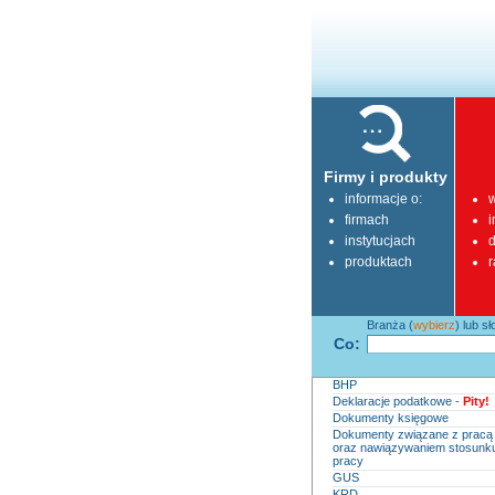
Firmy i produkty
informacje o:
w
firmach
i
instytucjach
d
produktach
r
Branża (
wybierz
) lub s
Co:
BHP
Deklaracje podatkowe -
Pity!
Dokumenty księgowe
Dokumenty związane z pracą
oraz nawiązywaniem stosunk
pracy
GUS
KRD