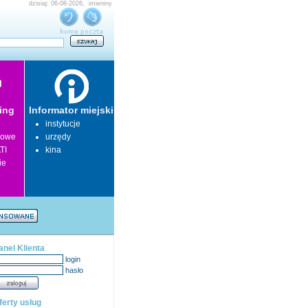
dzisiaj: 06-08-2026, imieniny
ing
Informator miejski
instytucje
lowe
urzędy
TI
kina
ie
anel Klienta
login
hasło
ferty usług