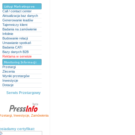
Call / contact center
Aktualizacja baz danych
Generowanie leadów
Tajemniczy klient
Badania na zamówienie
Infolinie
Budowanie relacji
Umawianie spotkań
Badania CATI
Bazy danych B2B
Reklama w serwisie
Przetargi
Zlecenia
Wyniki przetargów
Inwestycje
Dotacje
Serwis Przetargowy
rzetargi
,
Inwestycje
,
Zamówienia
ation and SEO Tools
osiadamy certyfikat: