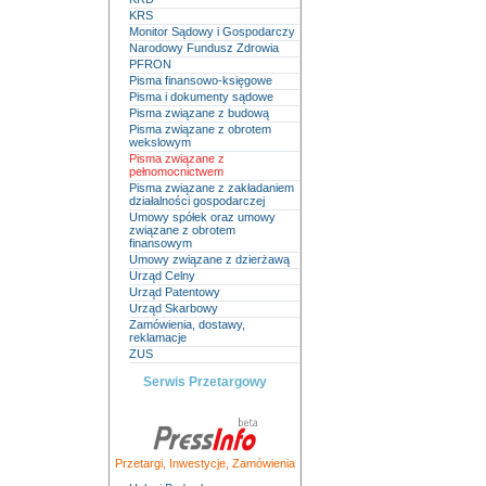
KRS
Monitor Sądowy i Gospodarczy
Narodowy Fundusz Zdrowia
PFRON
Pisma finansowo-księgowe
Pisma i dokumenty sądowe
Pisma związane z budową
Pisma związane z obrotem
wekslowym
Pisma związane z
pełnomocnictwem
Pisma związane z zakładaniem
działalności gospodarczej
Umowy spółek oraz umowy
związane z obrotem
finansowym
Umowy związane z dzierżawą
Urząd Celny
Urząd Patentowy
Urząd Skarbowy
Zamówienia, dostawy,
reklamacje
ZUS
Serwis Przetargowy
Przetargi
,
Inwestycje
,
Zamówienia