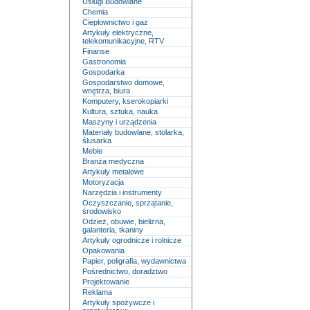
Usługi Budowlane
Chemia
Ciepłownictwo i gaz
Artykuły elektryczne,
telekomunikacyjne, RTV
Finanse
Gastronomia
Gospodarka
Gospodarstwo domowe,
wnętrza, biura
Komputery, kserokopiarki
Kultura, sztuka, nauka
Maszyny i urządzenia
Materiały budowlane, stolarka,
ślusarka
Meble
Branża medyczna
Artykuły metalowe
Motoryzacja
Narzędzia i instrumenty
Oczyszczanie, sprzątanie,
środowisko
Odzież, obuwie, bielizna,
galanteria, tkaniny
Artykuły ogrodnicze i rolnicze
Opakowania
Papier, poligrafia, wydawnictwa
Pośrednictwo, doradztwo
Projektowanie
Reklama
Artykuły spożywcze i