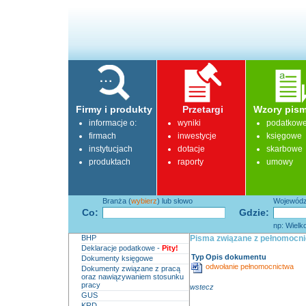
Firmy i produkty
Przetargi
Wzory pism
informacje o:
wyniki
podatkow
firmach
inwestycje
księgowe
instytucjach
dotacje
skarbowe
produktach
raporty
umowy
Branża (
wybierz
) lub słowo
Województ
Co:
Gdzie:
np: Wielk
BHP
Pisma związane z pełnomocnic
Deklaracje podatkowe -
Pity!
Typ
Opis dokumentu
Dokumenty księgowe
odwołanie pełnomocnictwa
Dokumenty związane z pracą
oraz nawiązywaniem stosunku
pracy
wstecz
GUS
KRD