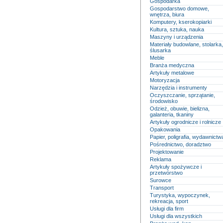
Gospodarka
Gospodarstwo domowe,
wnętrza, biura
Komputery, kserokopiarki
Kultura, sztuka, nauka
Maszyny i urządzenia
Materiały budowlane, stolarka,
ślusarka
Meble
Branża medyczna
Artykuły metalowe
Motoryzacja
Narzędzia i instrumenty
Oczyszczanie, sprzątanie,
środowisko
Odzież, obuwie, bielizna,
galanteria, tkaniny
Artykuły ogrodnicze i rolnicze
Opakowania
Papier, poligrafia, wydawnictw
Pośrednictwo, doradztwo
Projektowanie
Reklama
Artykuły spożywcze i
przetwórstwo
Surowce
Transport
Turystyka, wypoczynek,
rekreacja, sport
Usługi dla firm
Usługi dla wszystkich