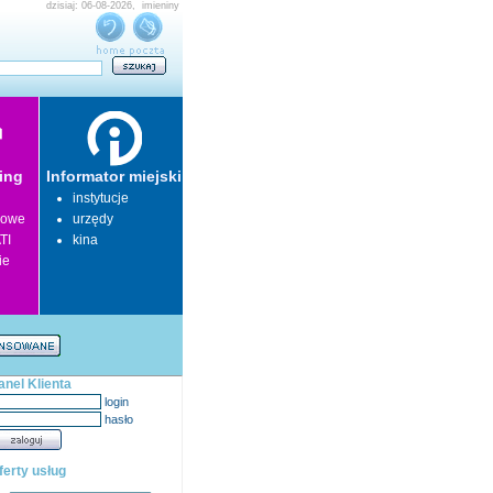
dzisiaj: 06-08-2026, imieniny
ing
Informator miejski
instytucje
lowe
urzędy
TI
kina
ie
anel Klienta
login
hasło
ferty usług