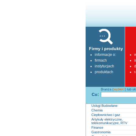
Firmy i produkty
informacje o:
w
firmach
i
instytucjach
d
produktach
r
Branża (
wybierz
) lub s
Co:
Usługi Budowlane
Chemia
Ciepłownictwo i gaz
Artykuły elektryczne,
telekomunikacyjne, RTV
Finanse
Gastronomia