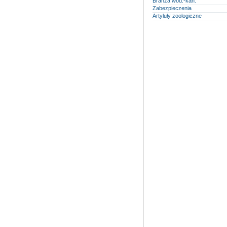
Branża wod.-kan.
Zabezpieczenia
Artyluły zoologiczne