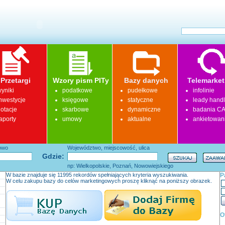
Przetargi
Wzory pism PITy
Bazy danych
Telemarket
yniki
podatkowe
pudełkowe
infolinie
nwestycje
księgowe
statyczne
leady hand
otacje
skarbowe
dynamiczne
badania CA
aporty
umowy
aktualne
ankietowan
łowo
Województwo, miejscowość, ulica
Gdzie:
np: Wielkopolskie, Poznań, Nowowiejskiego
W bazie znajduje się 11995 rekordów spełniających kryteria wyszukiwania.
P
W celu zakupu bazy do celów marketingowych proszę kliknąć na poniższy obrazek.
O