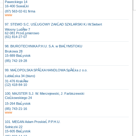
Paweckiego 14
16-400 SuwaĹki
(87) 563-02-61 firma
www
97. STEWO S.C. USĹUGOWY ZAKĹAD SZKLARSKI K.i W.Siebert
Wiosny LudĂłw 7
62-081 PrzeĹşmierowo
(61) 814-27-07
98. BIUROTECHNIKA P.H.U. S.A. w BIAĹYMSTOKU
Brukowa 28
15-889 BiaĹystok
(85) 742-19-28
99. MAĹOPOLSKA SPĂĹKA HANDLOWA SpĂłĹka z o.o.
LublaĹska 34 (biuro)
31-476 KrakĂłw
(12) 418-84-10
100. MAJSTER S.J. W. Mierzejewski, J. Farbiszewski
CioĹkowskiego 24
15-264 BiaĹystok
(85) 743-21-16
www
101. MEGAN Adam ProskieĹ P.P.H.U.
Solniczki 22
15-605 BiaĹystok