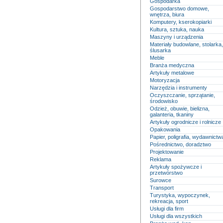
Gospodarka
Gospodarstwo domowe,
wnętrza, biura
Komputery, kserokopiarki
Kultura, sztuka, nauka
Maszyny i urządzenia
Materiały budowlane, stolarka,
ślusarka
Meble
Branża medyczna
Artykuły metalowe
Motoryzacja
Narzędzia i instrumenty
Oczyszczanie, sprzątanie,
środowisko
Odzież, obuwie, bielizna,
galanteria, tkaniny
Artykuły ogrodnicze i rolnicze
Opakowania
Papier, poligrafia, wydawnictw
Pośrednictwo, doradztwo
Projektowanie
Reklama
Artykuły spożywcze i
przetwórstwo
Surowce
Transport
Turystyka, wypoczynek,
rekreacja, sport
Usługi dla firm
Usługi dla wszystkich