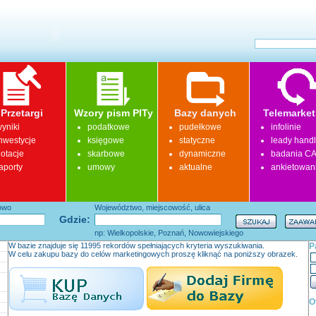
Przetargi
Wzory pism PITy
Bazy danych
Telemarket
yniki
podatkowe
pudełkowe
infolinie
nwestycje
księgowe
statyczne
leady hand
otacje
skarbowe
dynamiczne
badania CA
aporty
umowy
aktualne
ankietowan
łowo
Województwo, miejscowość, ulica
Gdzie:
np: Wielkopolskie, Poznań, Nowowiejskiego
W bazie znajduje się 11995 rekordów spełniających kryteria wyszukiwania.
P
W celu zakupu bazy do celów marketingowych proszę kliknąć na poniższy obrazek.
O