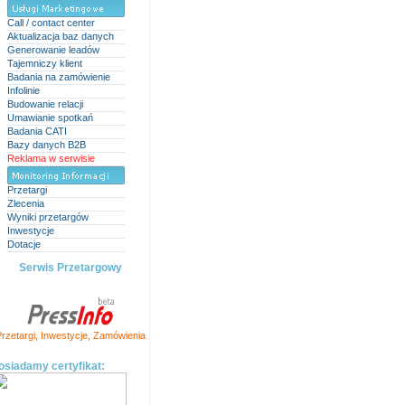
Call / contact center
Aktualizacja baz danych
Generowanie leadów
Tajemniczy klient
Badania na zamówienie
Infolinie
Budowanie relacji
Umawianie spotkań
Badania CATI
Bazy danych B2B
Reklama w serwisie
Przetargi
Zlecenia
Wyniki przetargów
Inwestycje
Dotacje
Serwis Przetargowy
rzetargi
,
Inwestycje
,
Zamówienia
osiadamy certyfikat: