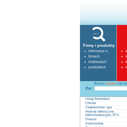
Firmy i produkty
informacje o:
w
firmach
i
instytucjach
d
produktach
r
Branża (
wybierz
) lub s
Co:
Usługi Budowlane
Chemia
Ciepłownictwo i gaz
Artykuły elektryczne,
telekomunikacyjne, RTV
Finanse
Gastronomia