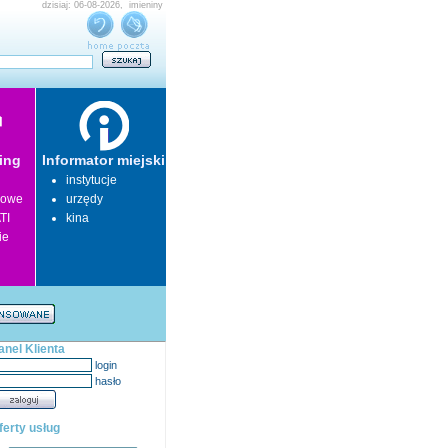
dzisiaj: 06-08-2026, imieniny
ing
Informator miejski
instytucje
lowe
urzędy
TI
kina
ie
anel Klienta
login
hasło
ferty usług