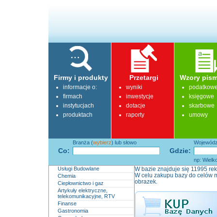
Firmy i produkty
Przetargi
Wzory pism
informacje o:
wyniki
podatkow
firmach
inwestycje
księgowe
instytucjach
dotacje
skarbowe
produktach
raporty
umowy
Branża (
wybierz
) lub słowo
Województ
Co:
Gdzie:
np: Wielk
Usługi Budowlane
W bazie znajduje się 11995 rek
W celu zakupu bazy do celów m
Chemia
obrazek.
Ciepłownictwo i gaz
Artykuły elektryczne,
telekomunikacyjne, RTV
Finanse
Gastronomia