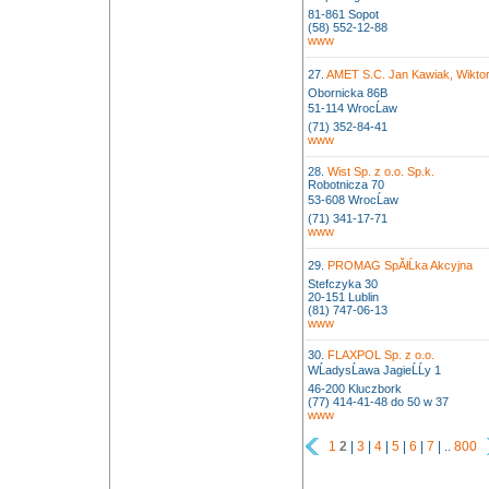
81-861 Sopot
(58) 552-12-88
www
27.
AMET S.C. Jan Kawiak, Wiktor
Obornicka 86B
51-114 WrocĹaw
(71) 352-84-41
www
28.
Wist Sp. z o.o. Sp.k.
Robotnicza 70
53-608 WrocĹaw
(71) 341-17-71
www
29.
PROMAG SpĂłĹka Akcyjna
Stefczyka 30
20-151 Lublin
(81) 747-06-13
www
30.
FLAXPOL Sp. z o.o.
WĹadysĹawa JagieĹĹy 1
46-200 Kluczbork
(77) 414-41-48 do 50 w 37
www
1
2
|
3
|
4
|
5
|
6
|
7
| ..
800