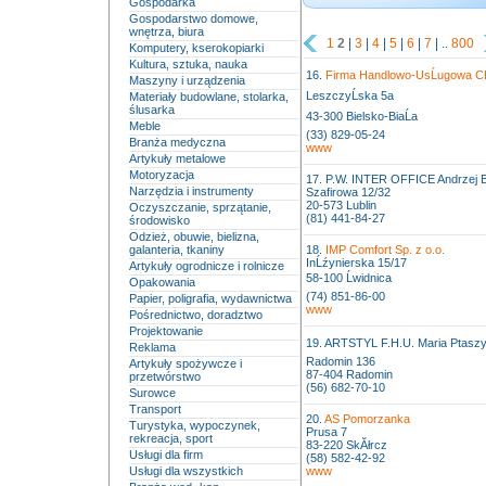
Gospodarka
Gospodarstwo domowe,
wnętrza, biura
1
2
|
3
|
4
|
5
|
6
|
7
| ..
800
Komputery, kserokopiarki
Kultura, sztuka, nauka
16.
Firma Handlowo-UsĹugowa C
Maszyny i urządzenia
LeszczyĹska 5a
Materiały budowlane, stolarka,
ślusarka
43-300 Bielsko-BiaĹa
Meble
(33) 829-05-24
Branża medyczna
www
Artykuły metalowe
Motoryzacja
17. P.W. INTER OFFICE Andrzej 
Narzędzia i instrumenty
Szafirowa 12/32
20-573 Lublin
Oczyszczanie, sprzątanie,
(81) 441-84-27
środowisko
Odzież, obuwie, bielizna,
galanteria, tkaniny
18.
IMP Comfort Sp. z o.o.
InĹźynierska 15/17
Artykuły ogrodnicze i rolnicze
58-100 Ĺwidnica
Opakowania
(74) 851-86-00
Papier, poligrafia, wydawnictwa
www
Pośrednictwo, doradztwo
Projektowanie
19. ARTSTYL F.H.U. Maria Ptaszy
Reklama
Radomin 136
Artykuły spożywcze i
87-404 Radomin
przetwórstwo
(56) 682-70-10
Surowce
Transport
20.
AS Pomorzanka
Turystyka, wypoczynek,
Prusa 7
rekreacja, sport
83-220 SkĂłrcz
Usługi dla firm
(58) 582-42-92
Usługi dla wszystkich
www