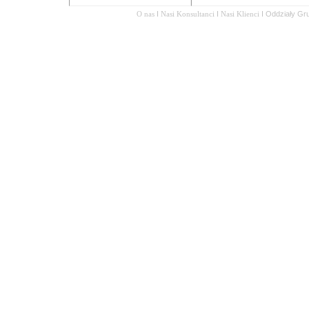
O nas
I
Nasi Konsultanci
I
Nasi Klienci
I
Oddziały Gr