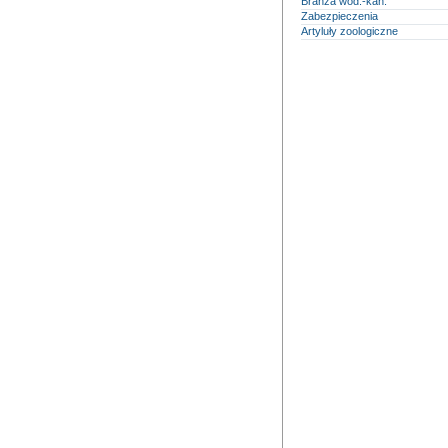
Branża wod.-kan.
Zabezpieczenia
Artyluły zoologiczne