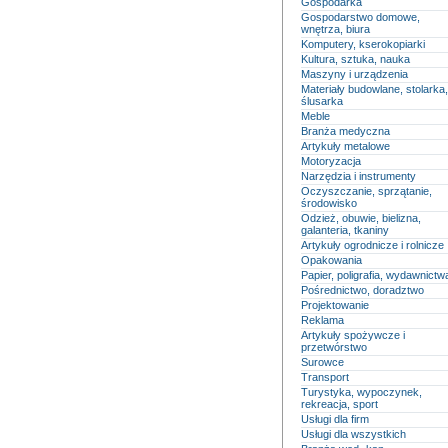
Gospodarka
Gospodarstwo domowe,
wnętrza, biura
Komputery, kserokopiarki
Kultura, sztuka, nauka
Maszyny i urządzenia
Materiały budowlane, stolarka,
ślusarka
Meble
Branża medyczna
Artykuły metalowe
Motoryzacja
Narzędzia i instrumenty
Oczyszczanie, sprzątanie,
środowisko
Odzież, obuwie, bielizna,
galanteria, tkaniny
Artykuły ogrodnicze i rolnicze
Opakowania
Papier, poligrafia, wydawnictw
Pośrednictwo, doradztwo
Projektowanie
Reklama
Artykuły spożywcze i
przetwórstwo
Surowce
Transport
Turystyka, wypoczynek,
rekreacja, sport
Usługi dla firm
Usługi dla wszystkich