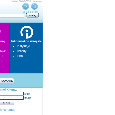
dzisiaj: 08-08-2026, imieniny
ing
Informator miejski
instytucje
lowe
urzędy
TI
kina
ie
anel Klienta
login
hasło
ferty usług