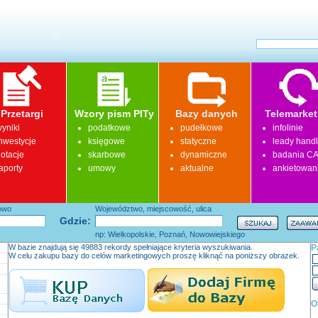
Przetargi
Wzory pism PITy
Bazy danych
Telemarket
yniki
podatkowe
pudełkowe
infolinie
nwestycje
księgowe
statyczne
leady hand
otacje
skarbowe
dynamiczne
badania CA
aporty
umowy
aktualne
ankietowan
łowo
Województwo, miejscowość, ulica
Gdzie:
np: Wielkopolskie, Poznań, Nowowiejskiego
W bazie znajdują się 49883 rekordy spełniające kryteria wyszukiwania.
P
W celu zakupu bazy do celów marketingowych proszę kliknąć na poniższy obrazek.
O