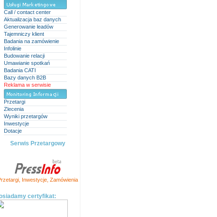
Call / contact center
Aktualizacja baz danych
Generowanie leadów
Tajemniczy klient
Badania na zamówienie
Infolinie
Budowanie relacji
Umawianie spotkań
Badania CATI
Bazy danych B2B
Reklama w serwisie
Przetargi
Zlecenia
Wyniki przetargów
Inwestycje
Dotacje
Serwis Przetargowy
rzetargi
,
Inwestycje
,
Zamówienia
osiadamy certyfikat: