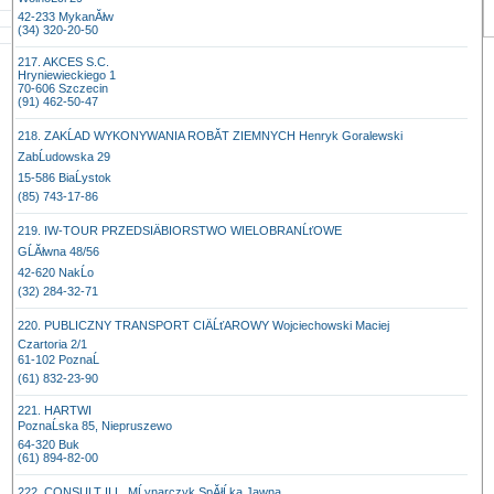
42-233 MykanĂłw
(34) 320-20-50
217. AKCES S.C.
Hryniewieckiego 1
70-606 Szczecin
(91) 462-50-47
218. ZAKĹAD WYKONYWANIA ROBĂT ZIEMNYCH Henryk Goralewski
ZabĹudowska 29
15-586 BiaĹystok
(85) 743-17-86
219. IW-TOUR PRZEDSIÄBIORSTWO WIELOBRANĹťOWE
GĹĂłwna 48/56
42-620 NakĹo
(32) 284-32-71
220. PUBLICZNY TRANSPORT CIÄĹťAROWY Wojciechowski Maciej
Czartoria 2/1
61-102 PoznaĹ
(61) 832-23-90
221. HARTWI
PoznaĹska 85, Niepruszewo
64-320 Buk
(61) 894-82-00
222. CONSULT II L. MĹynarczyk SpĂłĹka Jawna