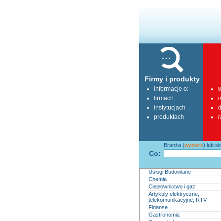
Firmy i produkty
informacje o:
w
firmach
i
instytucjach
d
produktach
r
Branża (
wybierz
) lub s
Co:
Usługi Budowlane
Chemia
Ciepłownictwo i gaz
Artykuły elektryczne,
telekomunikacyjne, RTV
Finanse
Gastronomia