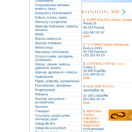
Gospodarka
Gospodarstwo domowe,
wnętrza, biura
1
2
|
3
|
4
|
5
|
6
| ..
3326
Komputery, kserokopiarki
Kultura, sztuka, nauka
1.
ZUMiT POLHOL Pomoc Drogowa
Maszyny i urządzenia
Ptasia 26
Materiały budowlane, stolarka,
60-319 PoznaĹ
ślusarka
(61) 867-67-67
Meble
www
Branża medyczna
Artykuły metalowe
2.
"1+1 AMEX" Adam Pawlaczek
Motoryzacja
Krucza 24/41
40-758 Katowice
Narzędzia i instrumenty
(32) 252-93-53
Oczyszczanie, sprzątanie,
środowisko
3.
CONTRACTOR Sp. z o.o.
Odzież, obuwie, bielizna,
Fredry 2
galanteria, tkaniny
30-605 KrakĂłw
Artykuły ogrodnicze i rolnicze
(12) 266-55-22
Opakowania
www
Papier, poligrafia, wydawnictwa
Pośrednictwo, doradztwo
4.
WOL-MAT P.P.H.U.
Projektowanie
SKROBĂW 39
Reklama
21-100 LubartĂłw
Artykuły spożywcze i
(81) 855-42-14
przetwórstwo
www
Surowce
Transport
5.
ABA Trans
Tomasz
Turystyka, wypoczynek,
Falkowski -
rekreacja, sport
TaksĂłwka
Usługi dla firm
BagaĹźowa
Usługi dla wszystkich
Irzykowskiego