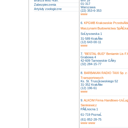
Branża wod.-kan.
6/m 18
01-317
Zabezpieczenia
Warszawa
Artyluły zoologiczne
(22) 353-6-353
www
6.
KPGMB Krakowskie PrzedsiÄbi
Maszynami Budownictwa SpĂłĹka 
SoĹtysowska 1
31-589 KrakĂłw
(12) 643-00-11
www
7.
"BESTAL-BUD" Beniamin Lis F.
Grabowa 4
42-609 Tarnowskie GĂłry
(32) 284-15-77
8.
BARBAKAN RADIO TAXI Sp. z o.
Transportowych
Ks. St. Truszkowskiego 52
31-352 KrakĂłw
(12) 196-61
www
9.
ALKOM Firma Handlowo-UsĹu
Sienkiewicz
PĂłĹnocna 1
61-719 PoznaĹ
(61) 852-28-75
www
www