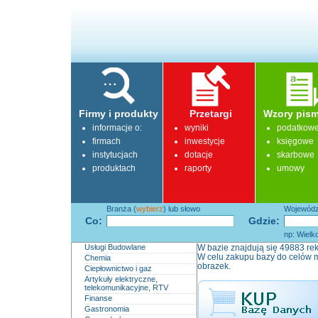
Firmy i produkty
Przetargi
Wzory pism
informacje o:
wyniki
podatkow
firmach
inwestycje
księgowe
instytucjach
dotacje
skarbowe
produktach
raporty
umowy
Branża (
wybierz
) lub słowo
Województ
Co:
Gdzie:
np: Wielk
Usługi Budowlane
W bazie znajdują się 49883 rek
W celu zakupu bazy do celów m
Chemia
obrazek.
Ciepłownictwo i gaz
Artykuły elektryczne,
telekomunikacyjne, RTV
Finanse
Gastronomia