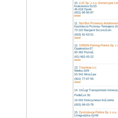
10.
LUZ Sp. z o.o. Komercyjne Li
Krakowska 51/15
45-018 Opole
(601) 96-60-87
www
11.
Styl-Bus Przewozy Autobuse
Kazimierza Przerwy-Tetmajera 16
73-110 Stargard SzczeciĹski
(603) 92-63-51
www
12.
GREEN Parking Polska Sp. z 
Opalenicka 67
60-362 PoznaĹ
(61) 662-43-22
www
13.
Trasnkop s.c.
Wielka 20/9
53-341 WrocĹaw
(601) 77-67-55
www
14. UsĹugi Transportowe Ireneu
PodleĹce 30
16-002 Dobrzyniewo KoĹcielne
(603) 98-03-78
15.
Dystrybucja Polska Sp. z o.o.
Ĺťmigrodzka 41/49