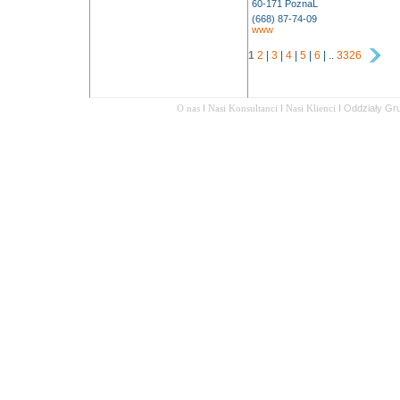
60-171 PoznaĹ
(668) 87-74-09
www
1
2
|
3
|
4
|
5
|
6
| ..
3326
O nas
I
Nasi Konsultanci
I
Nasi Klienci
I
Oddziały Gr