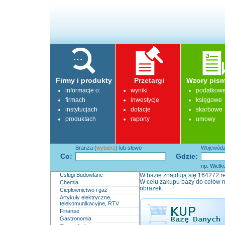
Firmy i produkty
Przetargi
Wzory pism
informacje o:
wyniki
podatkow
firmach
inwestycje
księgowe
instytucjach
dotacje
skarbowe
produktach
raporty
umowy
Branża (
wybierz
) lub słowo
Województ
Co:
Gdzie:
np: Wielk
Usługi Budowlane
W bazie znajdują się 164272 re
W celu zakupu bazy do celów m
Chemia
obrazek.
Ciepłownictwo i gaz
Artykuły elektryczne,
telekomunikacyjne, RTV
Finanse
Gastronomia