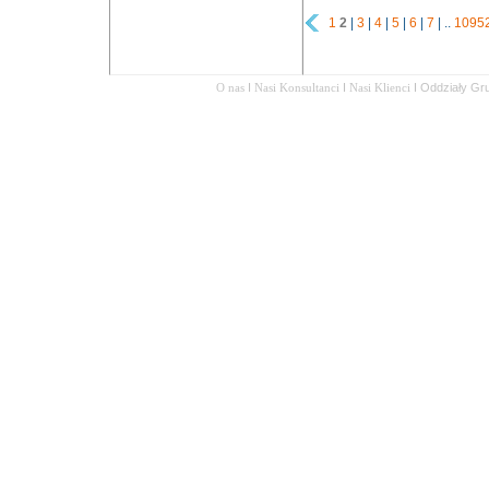
1
2
|
3
|
4
|
5
|
6
|
7
| ..
1095
O nas
I
Nasi Konsultanci
I
Nasi Klienci
I
Oddziały Gr