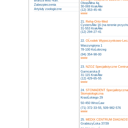
Branża wod.-kan.
ObopĂłlna 4a
Zabezpieczenia
30-069 KrakĂłw
Artyluły zoologiczne
(12) 353-45-46
www
21.
Reha-Orto-Med
CystersĂłw 16 (na terenie przyc
31-553 KrakĂłw
(12) 294-27-41
22.
OĹrodek Wypoczynkowo-Lecz
Waszyngtona 1
78-100 KoĹobrzeg
(94) 354-98-00
www
23.
NZOZ Specjalistyczne Centr
Garncarska 8
31-115 KrakĂłw
(12) 429-65-55
www
24.
STOMADENT Specjalistyczna
Stomatologiczna
KrasiĹskiego 29
50-450 WrocĹaw
(71) 372-33-55, 509-982-576
www
25.
MEDIX CENTRUM DIAGNOS
GrabiszyĹska 37/39