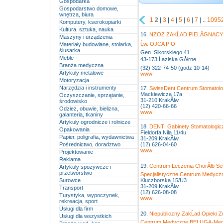
Gospodarka
Gospodarstwo domowe,
wnętrza, biura
1
2
|
3
|
4
|
5
|
6
|
7
| ..
1095
Komputery, kserokopiarki
Kultura, sztuka, nauka
16.
NZOZ ZAKĹAD PIELÄGNACY
Maszyny i urządzenia
Ĺw. OJCA PIO
Materiały budowlane, stolarka,
ślusarka
Gen. Sikorskiego 41
Meble
43-173 Ĺaziska GĂłrne
Branża medyczna
(32) 322-74-50 (godz 10-14)
Artykuły metalowe
www
Motoryzacja
Narzędzia i instrumenty
17.
SwissDent Centrum Stomatolog
Mackiewicza 17a
Oczyszczanie, sprzątanie,
31-210 KrakĂłw
środowisko
(12) 420-66-66
Odzież, obuwie, bielizna,
www
galanteria, tkaniny
Artykuły ogrodnicze i rolnicze
18.
DENTI Gabinety Stomatologic
Opakowania
Fieldorfa Nila 11/4u
Papier, poligrafia, wydawnictwa
31-209 KrakĂłw
Pośrednictwo, doradztwo
(12) 626-04-60
www
Projektowanie
Reklama
19.
Centrum Leczenia ChorĂłb Se
Artykuły spożywcze i
przetwórstwo
Specjalistyczne Centrum Medyczn
Surowce
Kluczborska 15/U3
31-209 KrakĂłw
Transport
(12) 626-08-08
Turystyka, wypoczynek,
www
rekreacja, sport
Usługi dla firm
20.
Niepubliczny ZakĹad Opieki Z
Usługi dla wszystkich
Centrum Medyczne BELUGA-Me