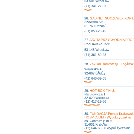
53-501 WrocĹaw
(71) 341-27-07
www
26.
GABINET SOCZEWEK KONTA
Szewska 5/6
61-760 PoznaĹ
(61) 853-23-45
27.
AAVITA PRZYCHODNIA PRO
RacĹawicka 15/19
53-146 WrocĹaw
(71) 361-80-28
28.
ZakĹad Radiestezji - ZagĂłrsk
Winiarska 4
92-607 ĹĂłdĹş
(42) 648-82-35
www
29.
HOT-BOX F.H.U.
Narutowicza 1
32-020 Wieliczka
(12) 417-12-86
www
www
30.
FUNDACJA Pomoc Krakowsk
HOSPICJUM - WypoĹźyczalnia
os. Centrum B bl. 6
31-931 KrakĂłw
(12) 644-65-50 wypoĹźyczalnia
www