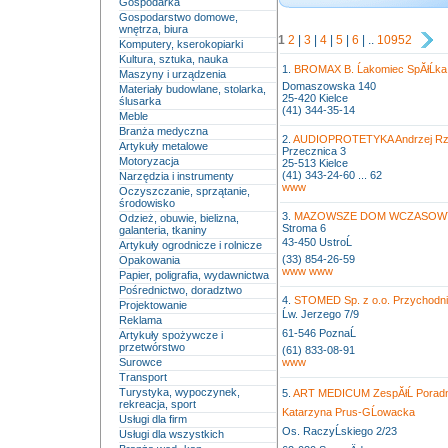
Gospodarka
Gospodarstwo domowe,
wnętrza, biura
1
2
|
3
|
4
|
5
|
6
| ..
10952
Komputery, kserokopiarki
Kultura, sztuka, nauka
1.
BROMAX B. Ĺakomiec SpĂłĹk
Maszyny i urządzenia
Domaszowska 140
Materiały budowlane, stolarka,
25-420 Kielce
ślusarka
(41) 344-35-14
Meble
Branża medyczna
2.
AUDIOPROTETYKA Andrzej R
Artykuły metalowe
Przecznica 3
Motoryzacja
25-513 Kielce
(41) 343-24-60 ... 62
Narzędzia i instrumenty
www
Oczyszczanie, sprzątanie,
środowisko
3.
MAZOWSZE DOM WCZASOWY S
Odzież, obuwie, bielizna,
Stroma 6
galanteria, tkaniny
43-450 UstroĹ
Artykuły ogrodnicze i rolnicze
(33) 854-26-59
Opakowania
www
www
Papier, poligrafia, wydawnictwa
Pośrednictwo, doradztwo
4.
STOMED Sp. z o.o. Przychodni
Projektowanie
Ĺw. Jerzego 7/9
Reklama
61-546 PoznaĹ
Artykuły spożywcze i
przetwórstwo
(61) 833-08-91
Surowce
www
Transport
Turystyka, wypoczynek,
5.
ART MEDICUM ZespĂłĹ Poradni 
rekreacja, sport
Katarzyna Prus-GĹowacka
Usługi dla firm
Os. RaczyĹskiego 2/23
Usługi dla wszystkich