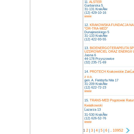
11.
ALSTER
Garbarska 5
31-131 KrakĂłw
(12) 429-10-16
www
12.
KRAKOWSKA FUNDACJA NA
"OR-TRA-MED"
Dunajewskiego 5
31-133 KrakĂłw
(12) 422-93-55
13.
BIOENERGOTERAPEUTA SPE
UZDROWICIEL ORAZ ENERGII U
Jasna 6
44-178 Przyszowice
(32) 235-71-69
14.
PROTECH Krakowskie ZakĹad
z o.o.
gen. A. Fieldorfa Nila 17
31-209 KrakĂłw
(12) 622-72-23
www
15.
TRANS-MED Pogotowie Ratun
Kwiatkowski
Ĺazarza 13
31-530 KrakĂłw
(12) 626-52-76
www
1
2
|
3
|
4
|
5
|
6
| ..
10952