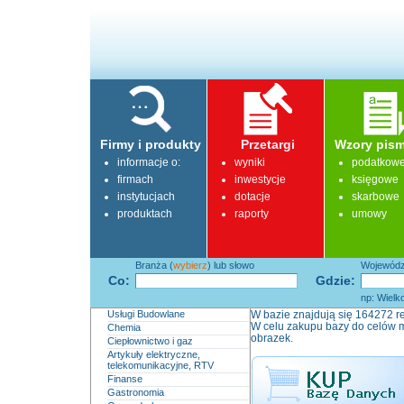
Firmy i produkty
Przetargi
Wzory pism
informacje o:
wyniki
podatkow
firmach
inwestycje
księgowe
instytucjach
dotacje
skarbowe
produktach
raporty
umowy
Branża (
wybierz
) lub słowo
Województ
Co:
Gdzie:
np: Wielk
Usługi Budowlane
W bazie znajdują się 164272 re
W celu zakupu bazy do celów m
Chemia
obrazek.
Ciepłownictwo i gaz
Artykuły elektryczne,
telekomunikacyjne, RTV
Finanse
Gastronomia