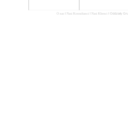
O nas
I
Nasi Konsultanci
I
Nasi Klienci
I
Oddziały Gr