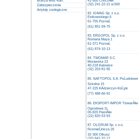
Branża wod.-kan.
41-500 ChorzĂłw
(32) 241-22-21 w.500
Zabezpieczenia
Artyluły zoologiczne
82. IGMAG Sp. z o.o.
Estkowskiego 6
61-755 PoznaĹ
(61) 851-59-75
83. ERGOPOL Sp. z o.o.
Romana Maya 1
61-371 PoznaĹ
(61) 874-10-13
84. TWOMAR S.C.
Morawska 23
40-218 Katowice
(32) 203-81-95
85. NAFTOPOL S.A. PoĹudniowe Z
Szkolna 15
47-225 KÄdzierzyn-KoĹşle
(77) 488-66-91
86. EKSPORT-IMPOR TtowarĂłw i 
Ogrodowa 11
05-820 PiastĂłw
(22) 825-53-93
87. OLGRUM Sp. z o.o.
RzemieĹlnicza 26
32-300 Olkusz
(32) 641-31-12