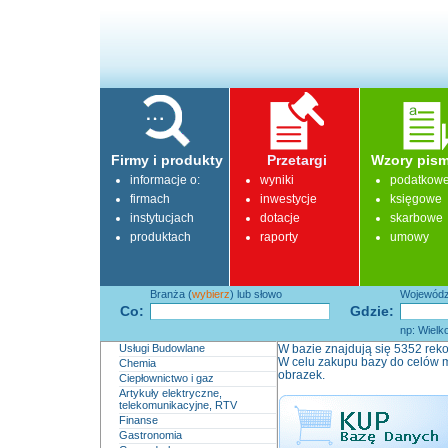
Firmy i produkty
Przetargi
Wzory pism
informacje o:
wyniki
podatkow
firmach
inwestycje
księgowe
instytucjach
dotacje
skarbowe
produktach
raporty
umowy
Branża (
wybierz
) lub słowo
Województ
Co:
Gdzie:
np: Wielk
Usługi Budowlane
W bazie znajdują się 5352 reko
W celu zakupu bazy do celów m
Chemia
obrazek.
Ciepłownictwo i gaz
Artykuły elektryczne,
telekomunikacyjne, RTV
Finanse
Gastronomia