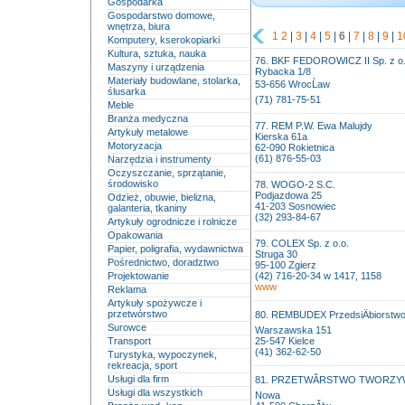
Gospodarka
Gospodarstwo domowe,
wnętrza, biura
1
2
|
3
|
4
|
5
|
6
|
7
|
8
|
9
|
1
Komputery, kserokopiarki
Kultura, sztuka, nauka
76. BKF FEDOROWICZ II Sp. z o.
Maszyny i urządzenia
Rybacka 1/8
Materiały budowlane, stolarka,
53-656 WrocĹaw
ślusarka
(71) 781-75-51
Meble
Branża medyczna
77. REM P.W. Ewa Malujdy
Artykuły metalowe
Kierska 61a
Motoryzacja
62-090 Rokietnica
(61) 876-55-03
Narzędzia i instrumenty
Oczyszczanie, sprzątanie,
środowisko
78. WOGO-2 S.C.
Podjazdowa 25
Odzież, obuwie, bielizna,
41-203 Sosnowiec
galanteria, tkaniny
(32) 293-84-67
Artykuły ogrodnicze i rolnicze
Opakowania
79. COLEX Sp. z o.o.
Papier, poligrafia, wydawnictwa
Struga 30
Pośrednictwo, doradztwo
95-100 Zgierz
Projektowanie
(42) 716-20-34 w 1417, 1158
www
Reklama
Artykuły spożywcze i
przetwórstwo
80. REMBUDEX PrzedsiÄbiorstw
Surowce
Warszawska 151
Transport
25-547 Kielce
(41) 362-62-50
Turystyka, wypoczynek,
rekreacja, sport
Usługi dla firm
81. PRZETWĂRSTWO TWORZ
Usługi dla wszystkich
Nowa