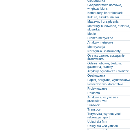
Gospodarka
Gospodarstwo domowe,
wnętrza, biura
Komputery, kserokopiarki
Kultura, sztuka, nauka
Maszyny i urządzenia
Materiały budowlane, stolarka,
ślusarka
Meble
Branża medyczna
Artykuły metalowe
Motoryzacja
Narzędzia i instrumenty
Oczyszczanie, sprzątanie,
środowisko
Odzież, obuwie, bielizna,
galanteria, tkaniny
Artykuły ogrodnicze i rolnicze
Opakowania
Papier, poligrafia, wydawnictw
Pośrednictwo, doradztwo
Projektowanie
Reklama
Artykuły spożywcze i
przetwórstwo
Surowce
Transport
Turystyka, wypoczynek,
rekreacja, sport
Usługi dla firm
Usługi dla wszystkich