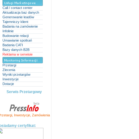
Call / contact center
Aktualizacja baz danych
Generowanie leadów
Tajemniczy klient
Badania na zamówienie
Infolinie
Budowanie relacji
Umawianie spotkań
Badania CATI
Bazy danych B2B
Reklama w serwisie
Przetargi
Zlecenia
Wyniki przetargów
Inwestycje
Dotacje
Serwis Przetargowy
rzetargi
,
Inwestycje
,
Zamówienia
osiadamy certyfikat: