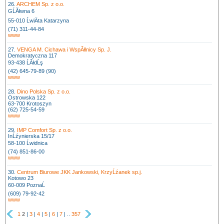
26.
ARCHEM Sp. z o.o.
GĹĂłwna 6
55-010 ĹwiÄta Katarzyna
(71) 311-44-84
www
27.
VENGA M. Cichawa i WspĂłlnicy Sp. J.
Demokratyczna 117
93-438 ĹĂłdĹş
(42) 645-79-89 (90)
www
28.
Dino Polska Sp. z o.o.
Ostrowska 122
63-700 Krotoszyn
(62) 725-54-59
www
29.
IMP Comfort Sp. z o.o.
InĹźynierska 15/17
58-100 Ĺwidnica
(74) 851-86-00
www
30.
Centrum Biurowe JKK Jankowski, KrzyĹźanek sp.j.
Kotowo 23
60-009 PoznaĹ
(609) 79-92-42
www
1
2
|
3
|
4
|
5
|
6
|
7
| ..
357