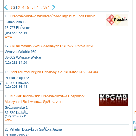
1
2
|
3
|
4
|
5
|
6
|
7
| ..
357
16.
PrzedsiÄbiorstwo WielobranĹźowe mgr inĹź. Leon Budnik
HetmaĹska 10
15-727 BiaĹystok
(85) 652-58-16
www
17.
SkĹad MateriaĹĂłw Budowlanych DORMAT Dorota KrĂłl
WÄgrzce Wielkie 169
32-002 WÄgrzce Wielkie
(12) 251-14-20
18.
ZakĹad Produkcyjno-Handlowy s.c. "KOMAS" M.S. Koziara
PiĹsudskiego 23
32-050 Skawina
a
(12) 276-86-44
19.
KPGMB Krakowskie PrzedsiÄbiorstwo Gospodarki
Maszynami Budownictwa SpĂłĹka z o.o.
SoĹtysowska 1
31-589 KrakĂłw
P
(12) 643-00-11
www
P
20. Arhelan BurzyĹscy SpĂłĹka Jawna
PiĹsudskiego 43