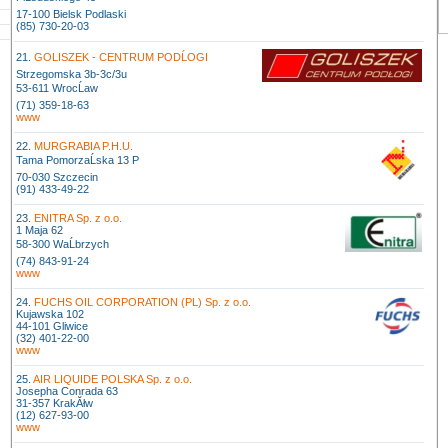
17-100 Bielsk Podlaski
(85) 730-20-03
21.
GOLISZEK - CENTRUM PODĹOGI
Strzegomska 3b-3c/3u
53-611 WrocĹaw
(71) 359-18-63
www
22.
MURGRABIA P.H.U.
Tama PomorzaĹska 13 P
70-030 Szczecin
(91) 433-49-22
23.
ENITRA Sp. z o.o.
1 Maja 62
58-300 WaĹbrzych
(74) 843-91-24
www
24.
FUCHS OIL CORPORATION (PL) Sp. z o.o.
Kujawska 102
44-101 Gliwice
(32) 401-22-00
www
25.
AIR LIQUIDE POLSKA Sp. z o.o.
Josepha Conrada 63
31-357 KrakĂłw
(12) 627-93-00
www