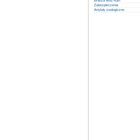
Branża wod.-kan.
Zabezpieczenia
Artyluły zoologiczne