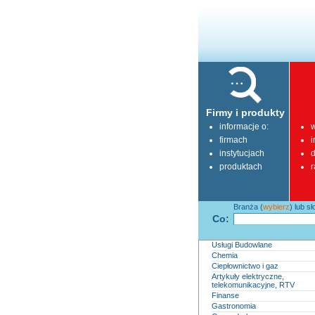
Firmy i produkty
informacje o:
w
firmach
i
instytucjach
d
produktach
r
Branża (
wybierz
) lub s
Co:
Usługi Budowlane
Chemia
Ciepłownictwo i gaz
Artykuły elektryczne,
telekomunikacyjne, RTV
Finanse
Gastronomia