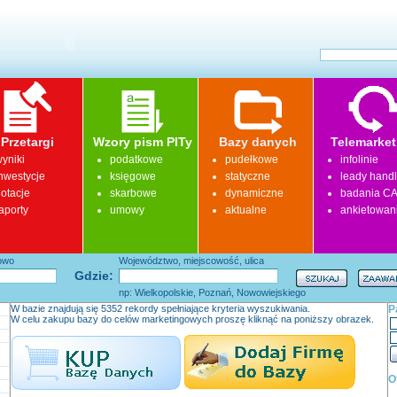
Przetargi
Wzory pism PITy
Bazy danych
Telemarket
yniki
podatkowe
pudełkowe
infolinie
nwestycje
księgowe
statyczne
leady hand
otacje
skarbowe
dynamiczne
badania CA
aporty
umowy
aktualne
ankietowan
łowo
Województwo, miejscowość, ulica
Gdzie:
np: Wielkopolskie, Poznań, Nowowiejskiego
W bazie znajdują się 5352 rekordy spełniające kryteria wyszukiwania.
P
W celu zakupu bazy do celów marketingowych proszę kliknąć na poniższy obrazek.
O