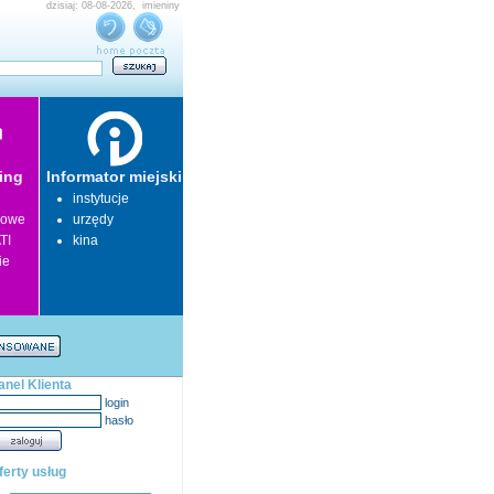
dzisiaj: 08-08-2026, imieniny
ing
Informator miejski
instytucje
lowe
urzędy
TI
kina
ie
anel Klienta
login
hasło
ferty usług