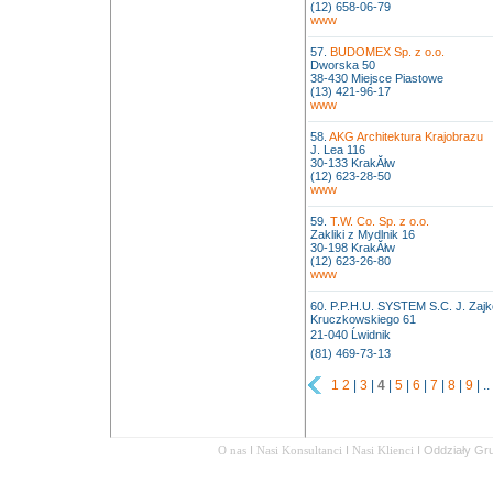
(12) 658-06-79
www
57.
BUDOMEX Sp. z o.o.
Dworska 50
38-430 Miejsce Piastowe
(13) 421-96-17
www
58.
AKG Architektura Krajobrazu
J. Lea 116
30-133 KrakĂłw
(12) 623-28-50
www
59.
T.W. Co. Sp. z o.o.
Zakliki z Mydlnik 16
30-198 KrakĂłw
(12) 623-26-80
www
60. P.P.H.U. SYSTEM S.C. J. Zajko
Kruczkowskiego 61
21-040 Ĺwidnik
(81) 469-73-13
1
2
|
3
|
4
|
5
|
6
|
7
|
8
|
9
| ..
O nas
I
Nasi Konsultanci
I
Nasi Klienci
I
Oddziały Gr