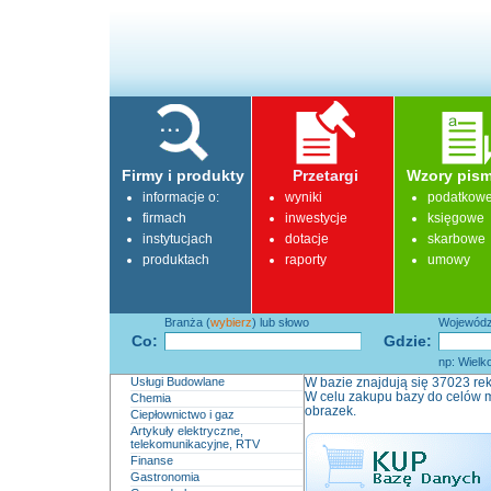
Firmy i produkty
Przetargi
Wzory pism
informacje o:
wyniki
podatkow
firmach
inwestycje
księgowe
instytucjach
dotacje
skarbowe
produktach
raporty
umowy
Branża (
wybierz
) lub słowo
Województ
Co:
Gdzie:
np: Wielk
Usługi Budowlane
W bazie znajdują się 37023 rek
W celu zakupu bazy do celów m
Chemia
obrazek.
Ciepłownictwo i gaz
Artykuły elektryczne,
telekomunikacyjne, RTV
Finanse
Gastronomia