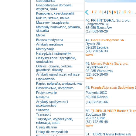
Gospodarka
Gospodarstwo domowe,
wnętrza, biura
1
2
|
3
|
4
|
5
|
6
|
7
|
8
|
9
| ..
Komputery, kserokopiarki
Kultura, sztuka, nauka
46. PPH INTEGRAL Sp. z o.o.
Maszyny i urządzenia
Langiewicza 37
Materiały budowlane, stolarka,
35-959 RzeszĂłw
ślusarka
(17) 862-99-29
Meble
Branża medyczna
47.
Gant Development SA.
Rynek 28
Artykuły metalowe
59-220 Legnica
Motoryzacja
(71) 790-56-33
Narzędzia i instrumenty
www
Oczyszczanie, sprzątanie,
środowisko
48.
Menard Polska Sp. z o.o.
Odzież, obuwie, bielizna,
Szyszkowa 20
galanteria, tkaniny
02-285 Warszawa
Artykuły ogrodnicze i rolnicze
(22) 203-18-00
www
Opakowania
Papier, poligrafia, wydawnictwa
49.
PrzedsiÄbiorstwo Budowla
Pośrednictwo, doradztwo
Projektowanie
Pustynia 161C
39-200 DÄbica
Reklama
Artykuły spożywcze i
(14) 682-81-66
przetwórstwo
Surowce
50.
TUREK JUNIOR Bartosz Tur
Transport
ZboĹźowa 89
20-827 Lublin
Turystyka, wypoczynek,
(81) 742-65-48
rekreacja, sport
www
Usługi dla firm
Usługi dla wszystkich
51. TEBRON Aneta Polewczak