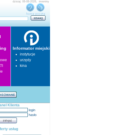
dzisiaj: 06-08-2026, imieniny
ing
Informator miejski
instytucje
lowe
urzędy
TI
kina
ie
anel Klienta
login
hasło
ferty usług