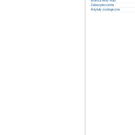
Branża wod.-kan.
Zabezpieczenia
Artyluły zoologiczne