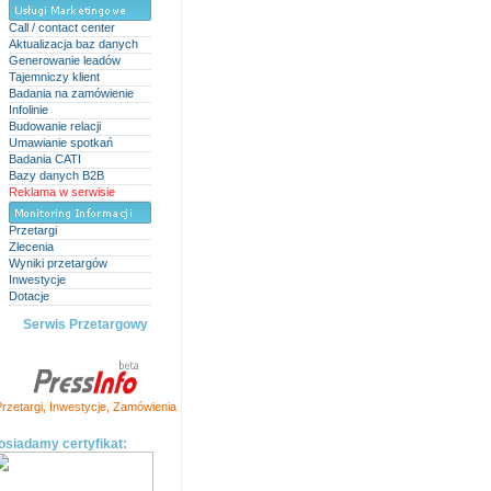
Call / contact center
Aktualizacja baz danych
Generowanie leadów
Tajemniczy klient
Badania na zamówienie
Infolinie
Budowanie relacji
Umawianie spotkań
Badania CATI
Bazy danych B2B
Reklama w serwisie
Przetargi
Zlecenia
Wyniki przetargów
Inwestycje
Dotacje
Serwis Przetargowy
rzetargi
,
Inwestycje
,
Zamówienia
osiadamy certyfikat: