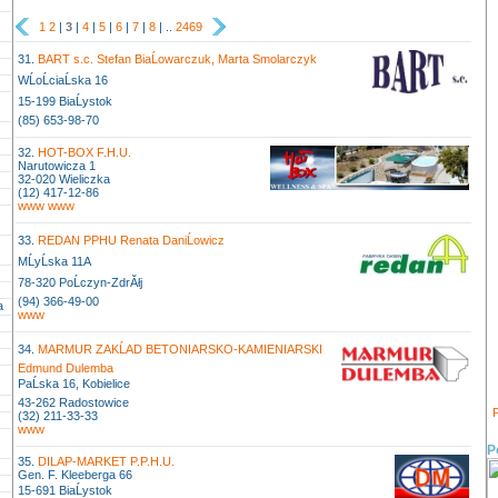
1
2
|
3
|
4
|
5
|
6
|
7
|
8
| ..
2469
31.
BART s.c. Stefan BiaĹowarczuk, Marta Smolarczyk
WĹoĹciaĹska 16
15-199 BiaĹystok
(85) 653-98-70
32.
HOT-BOX F.H.U.
Narutowicza 1
32-020 Wieliczka
(12) 417-12-86
www
www
33.
REDAN PPHU Renata DaniĹowicz
MĹyĹska 11A
78-320 PoĹczyn-ZdrĂłj
(94) 366-49-00
a
www
34.
MARMUR ZAKĹAD BETONIARSKO-KAMIENIARSKI
Edmund Dulemba
PaĹska 16, Kobielice
43-262 Radostowice
P
(32) 211-33-33
www
P
35.
DILAP-MARKET P.P.H.U.
Gen. F. Kleeberga 66
15-691 BiaĹystok