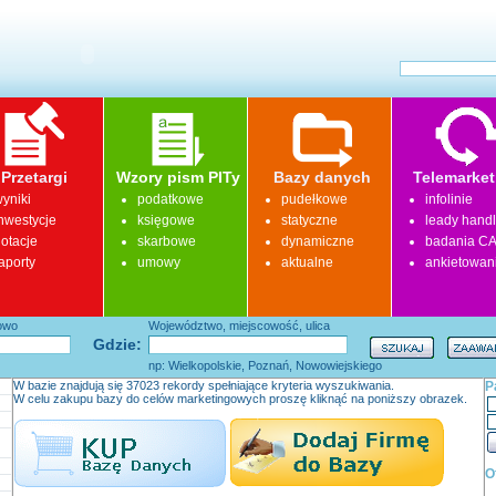
Przetargi
Wzory pism PITy
Bazy danych
Telemarket
yniki
podatkowe
pudełkowe
infolinie
nwestycje
księgowe
statyczne
leady hand
otacje
skarbowe
dynamiczne
badania CA
aporty
umowy
aktualne
ankietowan
łowo
Województwo, miejscowość, ulica
Gdzie:
np: Wielkopolskie, Poznań, Nowowiejskiego
W bazie znajdują się 37023 rekordy spełniające kryteria wyszukiwania.
P
W celu zakupu bazy do celów marketingowych proszę kliknąć na poniższy obrazek.
O