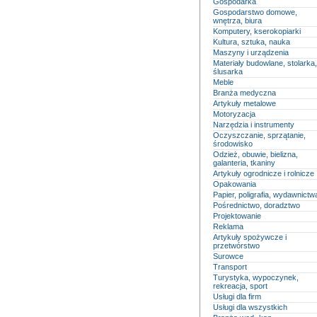
Gospodarka
Gospodarstwo domowe,
wnętrza, biura
Komputery, kserokopiarki
Kultura, sztuka, nauka
Maszyny i urządzenia
Materiały budowlane, stolarka,
ślusarka
Meble
Branża medyczna
Artykuły metalowe
Motoryzacja
Narzędzia i instrumenty
Oczyszczanie, sprzątanie,
środowisko
Odzież, obuwie, bielizna,
galanteria, tkaniny
Artykuły ogrodnicze i rolnicze
Opakowania
Papier, poligrafia, wydawnictw
Pośrednictwo, doradztwo
Projektowanie
Reklama
Artykuły spożywcze i
przetwórstwo
Surowce
Transport
Turystyka, wypoczynek,
rekreacja, sport
Usługi dla firm
Usługi dla wszystkich