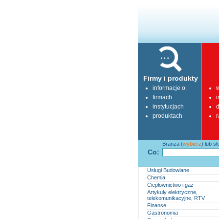
Firmy i produkty
informacje o:
w
firmach
i
instytucjach
d
produktach
r
Branża (
wybierz
) lub s
Co:
Usługi Budowlane
Chemia
Ciepłownictwo i gaz
Artykuły elektryczne,
telekomunikacyjne, RTV
Finanse
Gastronomia