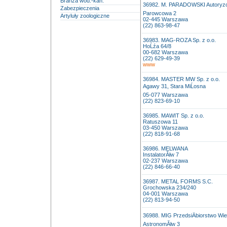
Branża wod.-kan.
36982. M. PARADOWSKI Autoryzo
Zabezpieczenia
Parowcowa 2
Artyluły zoologiczne
02-445 Warszawa
(22) 863-98-47
36983. MAG-ROZA Sp. z o.o.
HoĹźa 64/8
00-682 Warszawa
(22) 629-49-39
www
36984. MASTER MW Sp. z o.o.
Agawy 31, Stara MiĹosna
05-077 Warszawa
(22) 823-69-10
36985. MAWIT Sp. z o.o.
Ratuszowa 11
03-450 Warszawa
(22) 818-91-68
36986. MELWANA
InstalatorĂłw 7
02-237 Warszawa
(22) 846-66-40
36987. METAL FORMS S.C.
Grochowska 234/240
04-001 Warszawa
(22) 813-94-50
36988. MIG PrzedsiÄbiorstwo Wi
AstronomĂłw 3