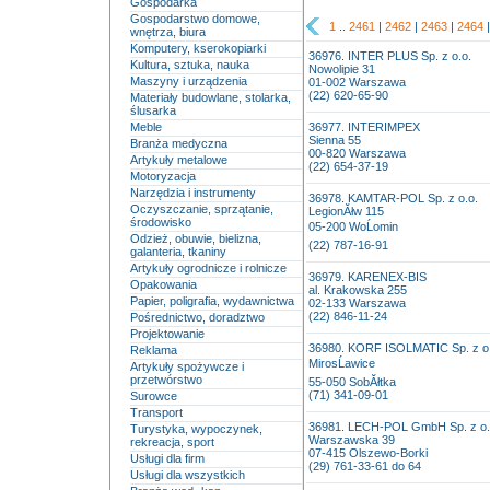
Gospodarka
Gospodarstwo domowe,
1
..
2461
|
2462
|
2463
|
2464
wnętrza, biura
Komputery, kserokopiarki
36976. INTER PLUS Sp. z o.o.
Kultura, sztuka, nauka
Nowolipie 31
Maszyny i urządzenia
01-002 Warszawa
(22) 620-65-90
Materiały budowlane, stolarka,
ślusarka
Meble
36977. INTERIMPEX
Sienna 55
Branża medyczna
00-820 Warszawa
Artykuły metalowe
(22) 654-37-19
Motoryzacja
Narzędzia i instrumenty
36978. KAMTAR-POL Sp. z o.o.
Oczyszczanie, sprzątanie,
LegionĂłw 115
środowisko
05-200 WoĹomin
Odzież, obuwie, bielizna,
(22) 787-16-91
galanteria, tkaniny
Artykuły ogrodnicze i rolnicze
36979. KARENEX-BIS
Opakowania
al. Krakowska 255
Papier, poligrafia, wydawnictwa
02-133 Warszawa
(22) 846-11-24
Pośrednictwo, doradztwo
Projektowanie
36980. KORF ISOLMATIC Sp. z o.
Reklama
MirosĹawice
Artykuły spożywcze i
przetwórstwo
55-050 SobĂłtka
(71) 341-09-01
Surowce
Transport
36981. LECH-POL GmbH Sp. z 
Turystyka, wypoczynek,
Warszawska 39
rekreacja, sport
07-415 Olszewo-Borki
Usługi dla firm
(29) 761-33-61 do 64
Usługi dla wszystkich