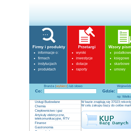
Firmy i produkty
Przetargi
Wzory pism
informacje o:
wyniki
podatkow
firmach
inwestycje
księgowe
instytucjach
dotacje
skarbowe
produktach
raporty
umowy
Branża (
wybierz
) lub słowo
Województ
Co:
Gdzie:
np: Wielk
Usługi Budowlane
W bazie znajdują się 37023 rekordy
W celu zakupu bazy do celów mark
Chemia
Ciepłownictwo i gaz
Artykuły elektryczne,
telekomunikacyjne, RTV
Finanse
Gastronomia