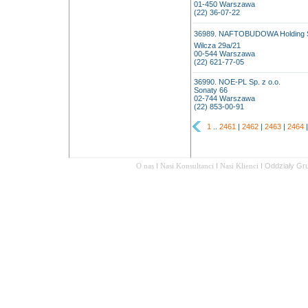
01-450 Warszawa
(22) 36-07-22
36989. NAFTOBUDOWA Holding S.
Wilcza 29a/21
00-544 Warszawa
(22) 621-77-05
36990. NOE-PL Sp. z o.o.
Sonaty 66
02-744 Warszawa
(22) 853-00-91
1
..
2461
|
2462
|
2463
|
2464
O nas
I
Nasi Konsultanci
I
Nasi Klienci
I
Oddziały Gr