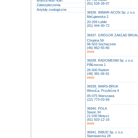
Branża wod.-kan.
(81) 526-28-07
Zabezpieczenia
Artyluły zoologiczne
36936. WIMAR-ACON Sp. z o.o.
MeĹgiewska 2
20-209 Lublin
(81) 444-40-72
36937. GREGOR ZAKĹAD BRUK
Chopina 56
96-503 Sochaczew
(46) 862-55-80
www
36938. RADOMEXIM Sp. z o.o.
PĂłĹnocna 1
26-600 Radom
(48) 381-06-91
www
36939. WARS-BRUK
WesoĹa, PrzyleĹna 4
05-075 Warszawa
(22) 773-03-69
36940. POLA
Stasin 34
21-030 Motycz
(81) 503-12-16
www
36941. INBUD Sp. z o.o.
Starowarcka 28