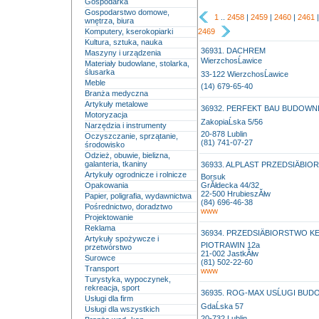
Gospodarka
Gospodarstwo domowe,
1
..
2458
|
2459
|
2460
|
2461
wnętrza, biura
Komputery, kserokopiarki
2469
Kultura, sztuka, nauka
36931. DACHREM
Maszyny i urządzenia
WierzchosĹawice
Materiały budowlane, stolarka,
ślusarka
33-122 WierzchosĹawice
Meble
(14) 679-65-40
Branża medyczna
Artykuły metalowe
36932. PERFEKT BAU BUDOWN
Motoryzacja
ZakopiaĹska 5/56
Narzędzia i instrumenty
20-878 Lublin
Oczyszczanie, sprzątanie,
(81) 741-07-27
środowisko
Odzież, obuwie, bielizna,
galanteria, tkaniny
36933. ALPLAST PRZEDSIÄB
Artykuły ogrodnicze i rolnicze
Borsuk
Opakowania
GrĂłdecka 44/32
22-500 HrubieszĂłw
Papier, poligrafia, wydawnictwa
(84) 696-46-38
Pośrednictwo, doradztwo
www
Projektowanie
Reklama
36934. PRZEDSIÄBIORSTWO K
Artykuły spożywcze i
PIOTRAWIN 12a
przetwórstwo
21-002 JastkĂłw
Surowce
(81) 502-22-60
Transport
www
Turystyka, wypoczynek,
rekreacja, sport
36935. ROG-MAX USĹUGI BU
Usługi dla firm
GdaĹska 57
Usługi dla wszystkich
20-732 Lublin