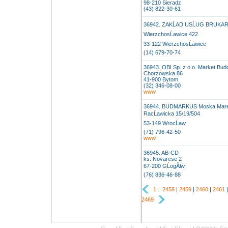
98-210 Sieradz
(43) 822-30-61
36942. ZAKĹAD USĹUG BRUKA
WierzchosĹawice 422
33-122 WierzchosĹawice
(14) 679-70-74
36943. OBI Sp. z o.o. Market Bud
Chorzowska 86
41-900 Bytom
(32) 346-08-00
www
36944. BUDMARKUS Moska Mar
RacĹawicka 15/19/504
53-149 WrocĹaw
(71) 796-42-50
www
36945. AB-CD
ks. Novarese 2
67-200 GĹogĂłw
(76) 836-46-88
1
..
2458
|
2459
|
2460
|
2461
2469