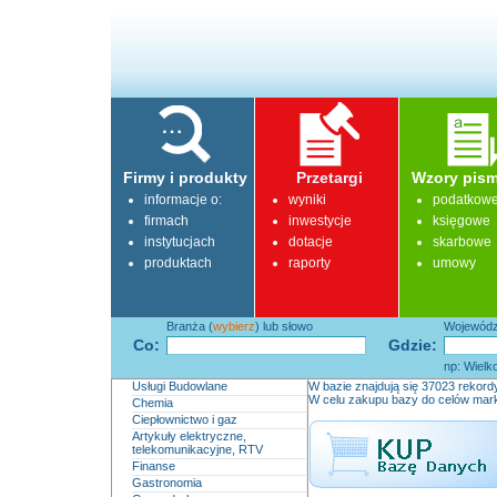
Firmy i produkty
Przetargi
Wzory pism
informacje o:
wyniki
podatkow
firmach
inwestycje
księgowe
instytucjach
dotacje
skarbowe
produktach
raporty
umowy
Branża (
wybierz
) lub słowo
Województ
Co:
Gdzie:
np: Wielk
Usługi Budowlane
W bazie znajdują się 37023 rekordy
W celu zakupu bazy do celów mark
Chemia
Ciepłownictwo i gaz
Artykuły elektryczne,
telekomunikacyjne, RTV
Finanse
Gastronomia