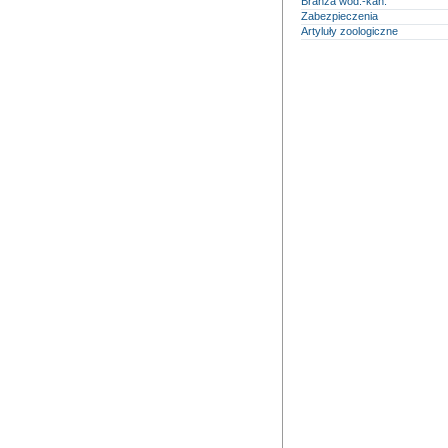
Branża wod.-kan.
Zabezpieczenia
Artyluły zoologiczne