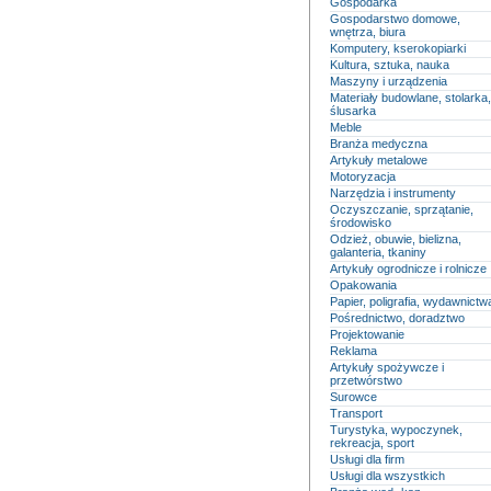
Gospodarka
Gospodarstwo domowe,
wnętrza, biura
Komputery, kserokopiarki
Kultura, sztuka, nauka
Maszyny i urządzenia
Materiały budowlane, stolarka,
ślusarka
Meble
Branża medyczna
Artykuły metalowe
Motoryzacja
Narzędzia i instrumenty
Oczyszczanie, sprzątanie,
środowisko
Odzież, obuwie, bielizna,
galanteria, tkaniny
Artykuły ogrodnicze i rolnicze
Opakowania
Papier, poligrafia, wydawnictw
Pośrednictwo, doradztwo
Projektowanie
Reklama
Artykuły spożywcze i
przetwórstwo
Surowce
Transport
Turystyka, wypoczynek,
rekreacja, sport
Usługi dla firm
Usługi dla wszystkich