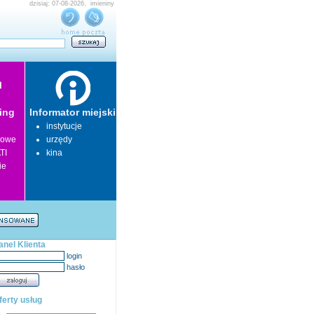
dzisiaj: 07-08-2026, imieniny
ing
Informator miejski
instytucje
lowe
urzędy
TI
kina
ie
anel Klienta
login
hasło
ferty usług