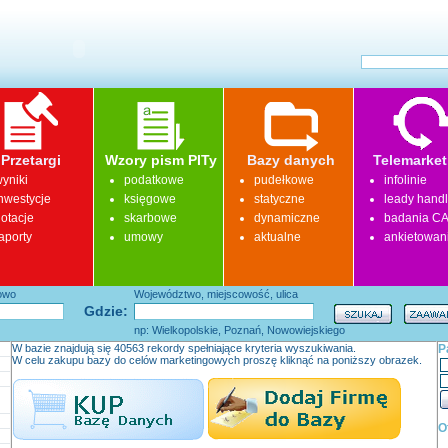
Przetargi
Wzory pism PITy
Bazy danych
Telemarket
yniki
podatkowe
pudełkowe
infolinie
nwestycje
księgowe
statyczne
leady hand
otacje
skarbowe
dynamiczne
badania CA
aporty
umowy
aktualne
ankietowan
łowo
Województwo, miejscowość, ulica
Gdzie:
np: Wielkopolskie, Poznań, Nowowiejskiego
W bazie znajdują się 40563 rekordy spełniające kryteria wyszukiwania.
P
W celu zakupu bazy do celów marketingowych proszę kliknąć na poniższy obrazek.
O