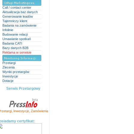
Call / contact center
Aktualizacja baz danych
Generowanie leadów
Tajemniczy klient
Badania na zamówienie
Infolinie
Budowanie relacji
Umawianie spotkań
Badania CATI
Bazy danych B2B
Reklama w serwisie
Przetargi
Zlecenia
Wyniki przetargów
Inwestycje
Dotacje
Serwis Przetargowy
rzetargi
,
Inwestycje
,
Zamówienia
osiadamy certyfikat: