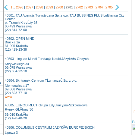
1
..
2696
|
2697
|
2698
|
2699
|
2700
|
2701
|
2702
|
2703
|
2704
|
2705
40501. TAU Agencja Turystyczna Sp. z o.o. TAU BUSSINES PLUS Lufthansa City
Center
pl. Trzech KrzyĹźy 16
00-499 Warszawa
(22) 314-72-00
40502. OPEN MIND
Bracka 1a
31-005 KrakĂłw
(12) 429-13-38
40503. Linguae Mundi Fundacja Nauki JÄzykĂłw Obcych
Krzywickiego 34
02-078 Warszawa
(22) 654-22-18
40504. Skrivanek Centrum TĹumaczeĹ Sp. z o.o.
a
Niemcewicza 17
02-306 Warszawa
(22) 323-77-10
www
40505. EURODIRECT Grupa Edyukacyjno-Szkoleniowa
Rynek GĹĂłwny 30
P
31-010 KrakĂłw
(12) 428-48-20
P
40506. COLUMBUS CENTRUM JÄZYKĂW EUROPEJSKICH
Lipowa 3