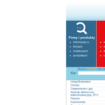
Firmy i produkty
informacje o:
w
firmach
i
instytucjach
d
produktach
r
Branża (
wybierz
) lub s
Co:
Usługi Budowlane
Chemia
Ciepłownictwo i gaz
Artykuły elektryczne,
telekomunikacyjne, RTV
Finanse
Gastronomia