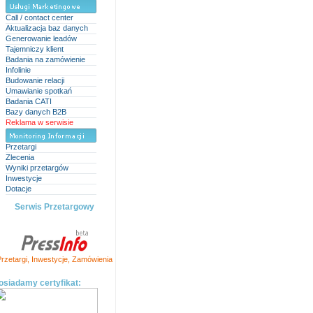
Call / contact center
Aktualizacja baz danych
Generowanie leadów
Tajemniczy klient
Badania na zamówienie
Infolinie
Budowanie relacji
Umawianie spotkań
Badania CATI
Bazy danych B2B
Reklama w serwisie
Przetargi
Zlecenia
Wyniki przetargów
Inwestycje
Dotacje
Serwis Przetargowy
rzetargi
,
Inwestycje
,
Zamówienia
osiadamy certyfikat: