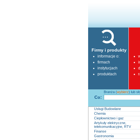
Firmy i produkty
informacje o:
w
firmach
i
instytucjach
d
produktach
r
Branża (
wybierz
) lub s
Co:
Usługi Budowlane
Chemia
Ciepłownictwo i gaz
Artykuły elektryczne,
telekomunikacyjne, RTV
Finanse
Gastronomia