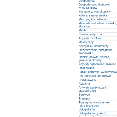
Gospodarka
Gospodarstwo domowe,
wnętrza, biura
Komputery, kserokopiarki
Kultura, sztuka, nauka
Maszyny i urządzenia
Materiały budowlane, stolarka,
ślusarka
Meble
Branża medyczna
Artykuły metalowe
Motoryzacja
Narzędzia i instrumenty
Oczyszczanie, sprzątanie,
środowisko
Odzież, obuwie, bielizna,
galanteria, tkaniny
Artykuły ogrodnicze i rolnicze
Opakowania
Papier, poligrafia, wydawnictw
Pośrednictwo, doradztwo
Projektowanie
Reklama
Artykuły spożywcze i
przetwórstwo
Surowce
Transport
Turystyka, wypoczynek,
rekreacja, sport
Usługi dla firm
Usługi dla wszystkich