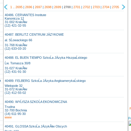
1
..
2695
|
2696
|
2697
|
2698
|
2699
|
2700
|
2701
|
2702
|
2703
|
2704
|
2705
40486. CERVANTES Institute
Kanonicza 12
31-002 KrakĂłw
(12) 421-32-55
40487. BERLITZ CENTRUM JÄZYKOWE
al. SĹowackiego 66
31-768 KrakĂłw
(12) 633-03-20
40488. EL BUEN TIEMPO SzkoĹa JÄzyka HiszpaĹskiego
Ĺw. Tomasza 30/8
31-027 KrakĂłw
(12) 431-91-30
a
40489. FELBERG SzkoĹa JÄzyka AngloamerykaĹskiego
Wielopole 32
31-072 KrakĂłw
(12) 412-55-02
40490. WYĹťSZA SZKOĹA EKONOMICZNA
Trudna
P
32-700 Bochnia
(14) 611-95-30
www
P
40491. GLOSSA SzkoĹa JÄzykĂłw Obcych