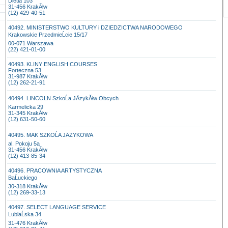
Dietla 103
31-456 KrakĂłw
(12) 429-40-51
40492. MINISTERSTWO KULTURY i DZIEDZICTWA NARODOWEGO
Krakowskie PrzedmieĹcie 15/17
00-071 Warszawa
(22) 421-01-00
40493. KLINY ENGLISH COURSES
Forteczna 53
31-987 KrakĂłw
(12) 262-21-91
40494. LINCOLN SzkoĹa JÄzykĂłw Obcych
Karmelicka 29
31-345 KrakĂłw
(12) 631-50-60
40495. MAK SZKOĹA JÄZYKOWA
al. Pokoju 5a
31-456 KrakĂłw
(12) 413-85-34
40496. PRACOWNIA ARTYSTYCZNA
BaĹuckiego
30-318 KrakĂłw
(12) 269-33-13
40497. SELECT LANGUAGE SERVICE
LublaĹska 34
31-476 KrakĂłw