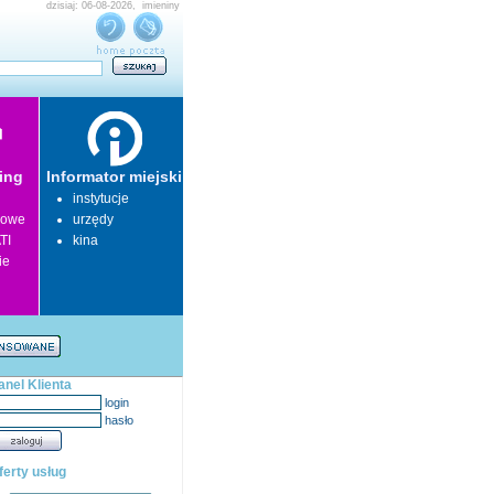
dzisiaj: 06-08-2026, imieniny
ing
Informator miejski
instytucje
lowe
urzędy
TI
kina
ie
anel Klienta
login
hasło
ferty usług