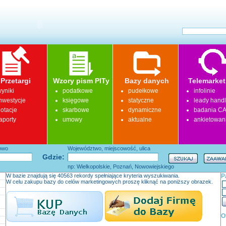
Przetargi
Wzory pism PITy
Bazy danych
Telemarket
yniki
podatkowe
pudełkowe
infolinie
nwestycje
księgowe
statyczne
leady hand
otacje
skarbowe
dynamiczne
badania CA
aporty
umowy
aktualne
ankietowan
łowo
Województwo, miejscowość, ulica
Gdzie:
np: Wielkopolskie, Poznań, Nowowiejskiego
W bazie znajdują się 40563 rekordy spełniające kryteria wyszukiwania.
P
W celu zakupu bazy do celów marketingowych proszę kliknąć na poniższy obrazek.
O