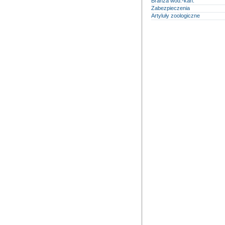
Branża wod.-kan.
Zabezpieczenia
Artyluły zoologiczne