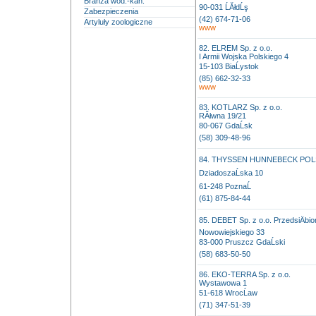
Branża wod.-kan.
90-031 ĹĂłdĹş
Zabezpieczenia
(42) 674-71-06
Artyluły zoologiczne
www
82. ELREM Sp. z o.o.
I Armii Wojska Polskiego 4
15-103 BiaĹystok
(85) 662-32-33
www
83. KOTLARZ Sp. z o.o.
RĂłwna 19/21
80-067 GdaĹsk
(58) 309-48-96
84. THYSSEN HUNNEBECK POLSKA 
DziadoszaĹska 10
61-248 PoznaĹ
(61) 875-84-44
85. DEBET Sp. z o.o. PrzedsiÄbi
Nowowiejskiego 33
83-000 Pruszcz GdaĹski
(58) 683-50-50
86. EKO-TERRA Sp. z o.o.
Wystawowa 1
51-618 WrocĹaw
(71) 347-51-39