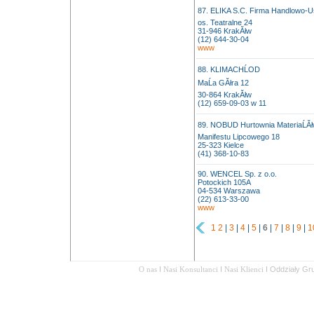
87. ELIKA S.C. Firma Handlowo-
os. Teatralne 24
31-946 KrakĂłw
(12) 644-30-04
www
88. KLIMACHĹOD
MaĹa GĂłra 12
30-864 KrakĂłw
(12) 659-09-03 w 11
89. NOBUD Hurtownia MateriaĹĂ
Manifestu Lipcowego 18
25-323 Kielce
(41) 368-10-83
90. WENCEL Sp. z o.o.
Potockich 105A
04-534 Warszawa
(22) 613-33-00
www
1
2
|
3
|
4
|
5
|
6
|
7
|
8
|
9
|
1
O nas
I
Nasi Konsultanci
I
Nasi Klienci
I
Oddziały Gr