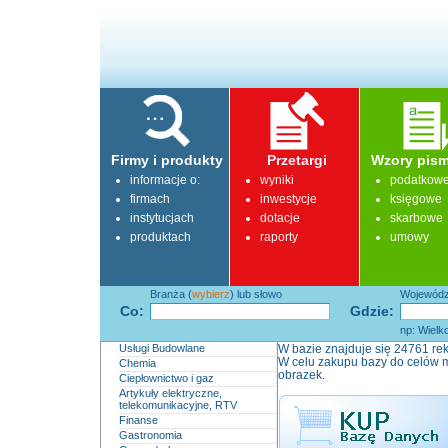
Firmy i produkty
Przetargi
Wzory pism
informacje o:
wyniki
podatkow
firmach
inwestycje
księgowe
instytucjach
dotacje
skarbowe
produktach
raporty
umowy
Branża (
wybierz
) lub słowo
Województ
Co:
Gdzie:
np: Wielk
Usługi Budowlane
W bazie znajduje się 24761 rek
W celu zakupu bazy do celów m
Chemia
obrazek.
Ciepłownictwo i gaz
Artykuły elektryczne,
telekomunikacyjne, RTV
Finanse
Gastronomia