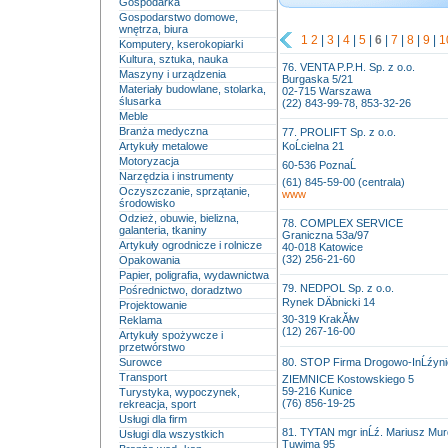
Gospodarka
Gospodarstwo domowe,
wnętrza, biura
1
2
|
3
|
4
|
5
|
6
|
7
|
8
|
9
|
1
Komputery, kserokopiarki
Kultura, sztuka, nauka
76. VENTA P.P.H. Sp. z o.o.
Maszyny i urządzenia
Burgaska 5/21
Materiały budowlane, stolarka,
02-715 Warszawa
ślusarka
(22) 843-99-78, 853-32-26
Meble
Branża medyczna
77. PROLIFT Sp. z o.o.
Artykuły metalowe
KoĹcielna 21
Motoryzacja
60-536 PoznaĹ
Narzędzia i instrumenty
(61) 845-59-00 (centrala)
Oczyszczanie, sprzątanie,
www
środowisko
Odzież, obuwie, bielizna,
78. COMPLEX SERVICE
galanteria, tkaniny
Graniczna 53a/97
Artykuły ogrodnicze i rolnicze
40-018 Katowice
(32) 256-21-60
Opakowania
Papier, poligrafia, wydawnictwa
79. NEDPOL Sp. z o.o.
Pośrednictwo, doradztwo
Rynek DÄbnicki 14
Projektowanie
30-319 KrakĂłw
Reklama
(12) 267-16-00
Artykuły spożywcze i
przetwórstwo
Surowce
80. STOP Firma Drogowo-InĹźynie
Transport
ZIEMNICE Kostowskiego 5
59-216 Kunice
Turystyka, wypoczynek,
(76) 856-19-25
rekreacja, sport
Usługi dla firm
81. TYTAN mgr inĹź. Mariusz Mu
Usługi dla wszystkich
Tuwima 95