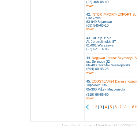
(22) 468-08-49
www
42.
INTER IMPORT- EXPORT Sp. 
Piaskowa 5
63-940 Bojanowo
(65) 545-65-10
www
43. DIP Sp. z o.o
Al. Jerozolimskie 87
01-001 Warszawa
(22) 621-14-06
44.
Negawat Janusz Szymczyk S
os. Bermudy 32
66-403 GorzĂłw Wielkopolski
(694) 00-43-23
www
45.
ECOSTEAM24 Dariusz Kwiatk
Topolowa 13/7
05-300 MiĹsk Mazowiecki
(519) 66-88-80
www
1
2
|
3
|
4
|
5
|
6
|
7
|
8
| ..
61
O nas
I
Nasi Konsultanci
I
Nasi Klienci
I
Oddziały Gr