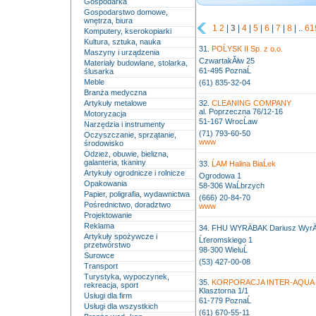
Gospodarka
Gospodarstwo domowe,
wnętrza, biura
1
2
|
3
|
4
|
5
|
6
|
7
|
8
| ..
61
Komputery, kserokopiarki
Kultura, sztuka, nauka
31.
POĹYSK II Sp. z o.o.
Maszyny i urządzenia
CzwartakĂłw 25
Materiały budowlane, stolarka,
61-495 PoznaĹ
ślusarka
Meble
(61) 835-32-04
Branża medyczna
Artykuły metalowe
32.
CLEANING COMPANY
al. Poprzeczna 76/12-16
Motoryzacja
51-167 WrocĹaw
Narzędzia i instrumenty
(71) 793-60-50
Oczyszczanie, sprzątanie,
www
środowisko
Odzież, obuwie, bielizna,
galanteria, tkaniny
33.
ĹAM Halina BiaĹek
Artykuły ogrodnicze i rolnicze
Ogrodowa 1
Opakowania
58-306 WaĹbrzych
Papier, poligrafia, wydawnictwa
(666) 20-84-70
Pośrednictwo, doradztwo
www
Projektowanie
Reklama
34. FHU WYRÄBAK Dariusz WyrÄ
Artykuły spożywcze i
Ĺťeromskiego 1
przetwórstwo
98-300 WieluĹ
Surowce
(53) 427-00-08
Transport
Turystyka, wypoczynek,
35.
KORPORACJA INTER-AQUA Sp
rekreacja, sport
Klasztorna 1/1
Usługi dla firm
61-779 PoznaĹ
Usługi dla wszystkich
(61) 670-55-11