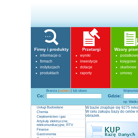
Firmy i produkty
Przetargi
Wzory pism
informacje o:
wyniki
podatkow
firmach
inwestycje
księgowe
instytucjach
dotacje
skarbowe
produktach
raporty
umowy
Branża (
wybierz
) lub słowo
Województ
Co:
Gdzie:
np: Wielk
Usługi Budowlane
W bazie znajduje się 9275 reko
W celu zakupu bazy do celów m
Chemia
obrazek.
Ciepłownictwo i gaz
Artykuły elektryczne,
telekomunikacyjne, RTV
Finanse
Gastronomia