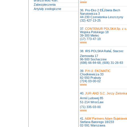
Branża wod.-kan.
www
Zabezpieczenia
Artyluły zoologiczne
36. Pro-Eko 2 ElĹźbieta Bech
Narutowicza 3
44-230 Czerwionka-Leszczyny
(32) 427-13-25
37.
CONTENUR POLSKA Sp. z o.
Wojska Polskiego 18
39-300 Mielec
(17) 773-47-19
www
38. IRS POLSKA RafaĹ Starzec
Ziemowita 17
96-500 Sochaczew
(698) 66-84-68; (606) 31-26-83
39.
P.H.U. EKOMATIC
Chodkiewicza 33
82-550 Prabuty
(724) 03-00-02
www
40.
JUR-AND S.C. Jerzy Zielonka,
Armii Ludowej 85
51-214 WrocĹaw
(71) 335-03-00
www
41.
A&M Partners Adam Bujakiewi
Stefana Batorego 18/233
02-591 Warszawa