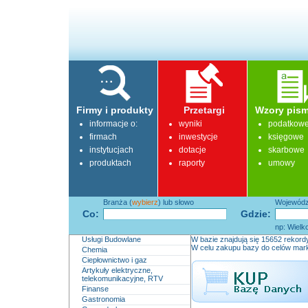
Firmy i produkty
Przetargi
Wzory pism
informacje o:
wyniki
podatkow
firmach
inwestycje
księgowe
instytucjach
dotacje
skarbowe
produktach
raporty
umowy
Branża (
wybierz
) lub słowo
Województ
Co:
Gdzie:
np: Wielk
Usługi Budowlane
W bazie znajdują się 15652 rekordy
W celu zakupu bazy do celów mark
Chemia
Ciepłownictwo i gaz
Artykuły elektryczne,
telekomunikacyjne, RTV
Finanse
Gastronomia