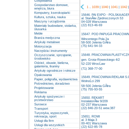
Gospodarka
Gospodarstwo domowe,
1
..
1039
|
1040
|
1041
|
1042
wnętrza, biura
Komputery, kserokopiarki
15646. PAI EXPO - POLSKA A
Kultura, sztuka, nauka
al. StanĂłw Zjednoczonych 53
Maszyny i urządzenia
04-028 Warszawa
(22) 813-46-69
Materiały budowlane, stolarka,
ślusarka
Meble
15647. POD PAPUGÄ PRACOWN
Branża medyczna
Wincentego Pola 2a
Artykuły metalowe
58-500 Jelenia GĂłra
(75) 641-94-33
Motoryzacja
Narzędzia i instrumenty
15648. PRACOWNIA PLASTYCZNA 
Oczyszczanie, sprzątanie,
środowisko
gen. Grota-Roweckiego 4/2
Odzież, obuwie, bielizna,
52-220 WrocĹaw
galanteria, tkaniny
(71) 368-77-00
Artykuły ogrodnicze i rolnicze
Opakowania
15649. PRACOWNIA REKLAM S.
Papier, poligrafia, wydawnictwa
WolnoĹci 299
Pośrednictwo, doradztwo
58-500 Jelenia GĂłra
Projektowanie
(75) 755-93-55
Reklama
Artykuły spożywcze i
15650. REKART
przetwórstwo
InstalatorĂłw 9/209
Surowce
02-237 Warszawa
(22) 846-20-51 wew.387
Transport
Turystyka, wypoczynek,
rekreacja, sport
15651. ROMI
al. 3 Maja 3
Usługi dla firm
00-401 Warszawa
Usługi dla wszystkich
(22) 622-85-78