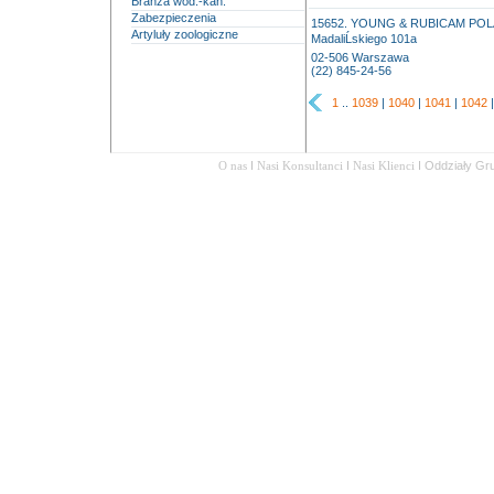
Branża wod.-kan.
Zabezpieczenia
15652. YOUNG & RUBICAM POLAN
Artyluły zoologiczne
MadaliĹskiego 101a
02-506 Warszawa
(22) 845-24-56
1
..
1039
|
1040
|
1041
|
1042
O nas
I
Nasi Konsultanci
I
Nasi Klienci
I
Oddziały Gr