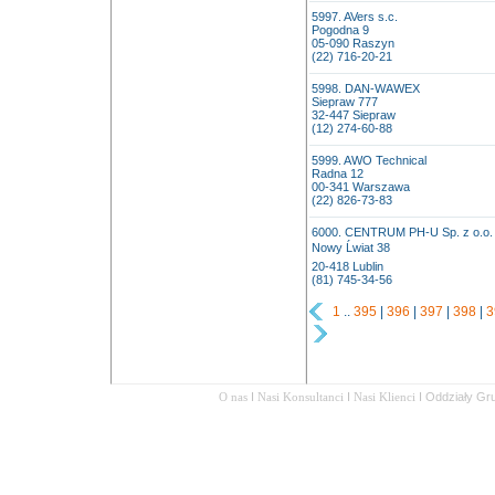
5997. AVers s.c.
Pogodna 9
05-090 Raszyn
(22) 716-20-21
5998. DAN-WAWEX
Siepraw 777
32-447 Siepraw
(12) 274-60-88
5999. AWO Technical
Radna 12
00-341 Warszawa
(22) 826-73-83
6000. CENTRUM PH-U Sp. z o.o.
Nowy Ĺwiat 38
20-418 Lublin
(81) 745-34-56
1
..
395
|
396
|
397
|
398
|
3
O nas
I
Nasi Konsultanci
I
Nasi Klienci
I
Oddziały Gr