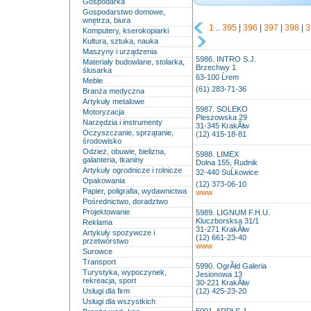
Gospodarka
Gospodarstwo domowe,
wnętrza, biura
1
..
395
|
396
|
397
|
398
|
3
Komputery, kserokopiarki
Kultura, sztuka, nauka
Maszyny i urządzenia
5986. INTRO S.J.
Materiały budowlane, stolarka,
Brzechwy 1
ślusarka
63-100 Ĺrem
Meble
(61) 283-71-36
Branża medyczna
Artykuły metalowe
5987. SOLEKO
Motoryzacja
Pleszowska 29
Narzędzia i instrumenty
31-345 KrakĂłw
Oczyszczanie, sprzątanie,
(12) 415-18-81
środowisko
Odzież, obuwie, bielizna,
5988. LIMEX
galanteria, tkaniny
Dolna 155, Rudnik
Artykuły ogrodnicze i rolnicze
32-440 SuĹkowice
Opakowania
(12) 373-06-10
Papier, poligrafia, wydawnictwa
www
Pośrednictwo, doradztwo
Projektowanie
5989. LIGNUM F.H.U.
Kluczborsksa 31/1
Reklama
31-271 KrakĂłw
Artykuły spożywcze i
(12) 661-23-40
przetwórstwo
www
Surowce
Transport
5990. OgrĂłd Galeria
Turystyka, wypoczynek,
Jesionowa 13
rekreacja, sport
30-221 KrakĂłw
Usługi dla firm
(12) 425-23-20
Usługi dla wszystkich