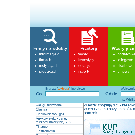
Firmy i produkty
Przetargi
Wzory pism
informacje o:
wyniki
podatkow
firmach
inwestycje
księgowe
instytucjach
dotacje
skarbowe
produktach
raporty
umowy
Branża (
wybierz
) lub słowo
Województ
Co:
Gdzie:
np: Wielk
Usługi Budowlane
W bazie znajdują się 6094 reko
W celu zakupu bazy do celów m
Chemia
obrazek.
Ciepłownictwo i gaz
Artykuły elektryczne,
telekomunikacyjne, RTV
Finanse
Gastronomia