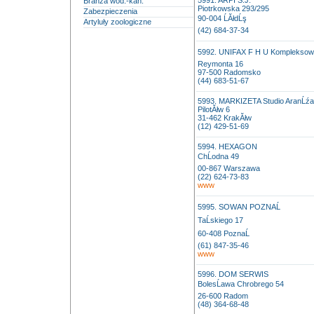
5991. ARPI S.J.
Branża wod.-kan.
Piotrkowska 293/295
Zabezpieczenia
90-004 ĹĂłdĹş
Artyluły zoologiczne
(42) 684-37-34
5992. UNIFAX F H U Kompleksowa
Reymonta 16
97-500 Radomsko
(44) 683-51-67
5993. MARKIZETA Studio AranĹźac
PilotĂłw 6
31-462 KrakĂłw
(12) 429-51-69
5994. HEXAGON
ChĹodna 49
00-867 Warszawa
(22) 624-73-83
www
5995. SOWAN POZNAĹ
TaĹskiego 17
60-408 PoznaĹ
(61) 847-35-46
www
5996. DOM SERWIS
BolesĹawa Chrobrego 54
26-600 Radom
(48) 364-68-48