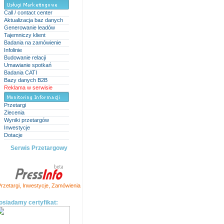
Call / contact center
Aktualizacja baz danych
Generowanie leadów
Tajemniczy klient
Badania na zamówienie
Infolinie
Budowanie relacji
Umawianie spotkań
Badania CATI
Bazy danych B2B
Reklama w serwisie
Przetargi
Zlecenia
Wyniki przetargów
Inwestycje
Dotacje
Serwis Przetargowy
rzetargi
,
Inwestycje
,
Zamówienia
osiadamy certyfikat: