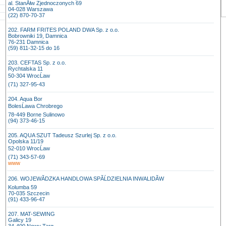
al. StanĂłw Zjednoczonych 69
04-028 Warszawa
(22) 870-70-37
202. FARM FRITES POLAND DWA Sp. z o.o.
Bobrowniki 19, Damnica
76-231 Damnica
(59) 811-32-15 do 16
203. CEFTAS Sp. z o.o.
Rychtalska 11
50-304 WrocĹaw
(71) 327-95-43
204. Aqua Bor
BolesĹawa Chrobrego
78-449 Borne Sulinowo
(94) 373-46-15
205. AQUA SZUT Tadeusz Szurlej Sp. z o.o.
Opolska 11/19
52-010 WrocĹaw
(71) 343-57-69
www
206. WOJEWĂDZKA HANDLOWA SPĂĹDZIELNIA INWALIDĂW
Kolumba 59
70-035 Szczecin
(91) 433-96-47
207. MAT-SEWING
Galicy 19