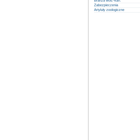
Branża wod.-kan.
Zabezpieczenia
Artyluły zoologiczne