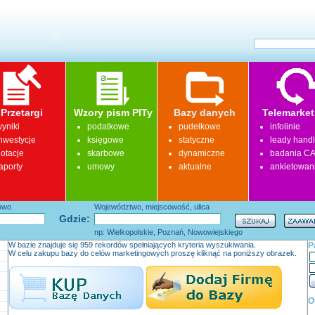
Przetargi
Wzory pism PITy
Bazy danych
Telemarket
yniki
podatkowe
pudełkowe
infolinie
nwestycje
księgowe
statyczne
leady hand
otacje
skarbowe
dynamiczne
badania CA
aporty
umowy
aktualne
ankietowan
łowo
Województwo, miejscowość, ulica
Gdzie:
np: Wielkopolskie, Poznań, Nowowiejskiego
W bazie znajduje się 959 rekordów spełniających kryteria wyszukiwania.
P
W celu zakupu bazy do celów marketingowych proszę kliknąć na poniższy obrazek.
O