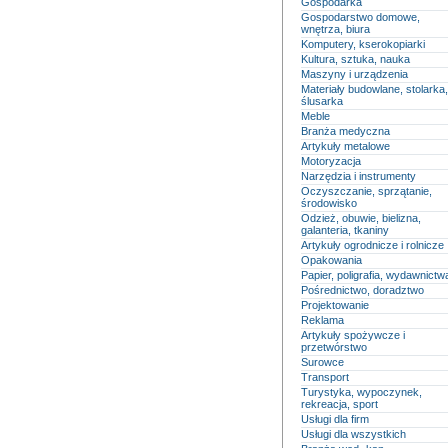
Gospodarka
Gospodarstwo domowe,
wnętrza, biura
Komputery, kserokopiarki
Kultura, sztuka, nauka
Maszyny i urządzenia
Materiały budowlane, stolarka,
ślusarka
Meble
Branża medyczna
Artykuły metalowe
Motoryzacja
Narzędzia i instrumenty
Oczyszczanie, sprzątanie,
środowisko
Odzież, obuwie, bielizna,
galanteria, tkaniny
Artykuły ogrodnicze i rolnicze
Opakowania
Papier, poligrafia, wydawnictw
Pośrednictwo, doradztwo
Projektowanie
Reklama
Artykuły spożywcze i
przetwórstwo
Surowce
Transport
Turystyka, wypoczynek,
rekreacja, sport
Usługi dla firm
Usługi dla wszystkich