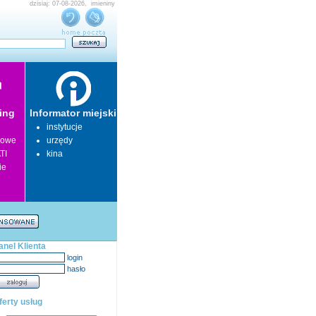
dzisiaj: 07-08-2026, imieniny
ing
Informator miejski
instytucje
lowe
urzędy
TI
kina
ie
anel Klienta
login
hasło
ferty usług