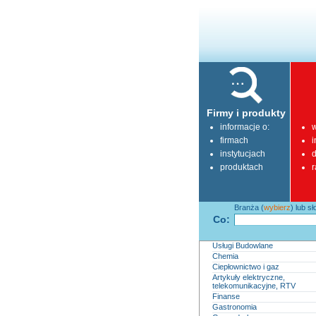
Firmy i produkty
informacje o:
w
firmach
i
instytucjach
d
produktach
r
Branża (
wybierz
) lub s
Co:
Usługi Budowlane
Chemia
Ciepłownictwo i gaz
Artykuły elektryczne,
telekomunikacyjne, RTV
Finanse
Gastronomia