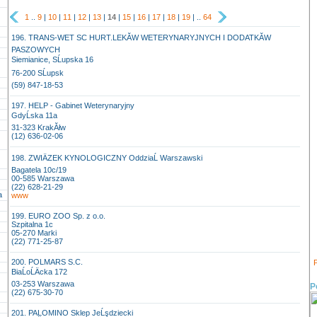
1
..
9
|
10
|
11
|
12
|
13
|
14
|
15
|
16
|
17
|
18
|
19
| ..
64
196. TRANS-WET SC HURT.LEKĂW WETERYNARYJNYCH I DODATKĂW
PASZOWYCH
Siemianice, SĹupska 16
76-200 SĹupsk
(59) 847-18-53
197. HELP - Gabinet Weterynaryjny
GdyĹska 11a
31-323 KrakĂłw
(12) 636-02-06
198. ZWIÄZEK KYNOLOGICZNY OddziaĹ Warszawski
Bagatela 10c/19
00-585 Warszawa
(22) 628-21-29
a
www
199. EURO ZOO Sp. z o.o.
Szpitalna 1c
05-270 Marki
(22) 771-25-87
200. POLMARS S.C.
P
BiaĹoĹÄcka 172
03-253 Warszawa
P
(22) 675-30-70
201. PALOMINO Sklep JeĹşdziecki