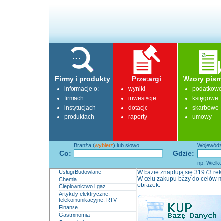
Firmy i produkty
Przetargi
Wzory pism
informacje o:
wyniki
podatkow
firmach
inwestycje
księgowe
instytucjach
dotacje
skarbowe
produktach
raporty
umowy
Branża (
wybierz
) lub słowo
Województ
Co:
Gdzie:
np: Wielk
Usługi Budowlane
W bazie znajdują się 31973 rek
W celu zakupu bazy do celów m
Chemia
obrazek.
Ciepłownictwo i gaz
Artykuły elektryczne,
telekomunikacyjne, RTV
Finanse
Gastronomia