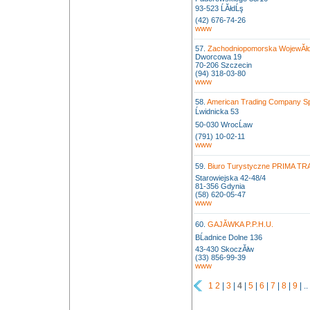
93-523 ĹĂłdĹş
(42) 676-74-26
www
57.
Zachodniopomorska WojewĂłd
Dworcowa 19
70-206 Szczecin
(94) 318-03-80
www
58.
American Trading Company Sp.
Ĺwidnicka 53
50-030 WrocĹaw
(791) 10-02-11
www
59.
Biuro Turystyczne PRIMA TR
Starowiejska 42-48/4
81-356 Gdynia
(58) 620-05-47
www
60.
GAJĂWKA P.P.H.U.
BĹadnice Dolne 136
43-430 SkoczĂłw
(33) 856-99-39
www
1
2
|
3
|
4
|
5
|
6
|
7
|
8
|
9
| ..