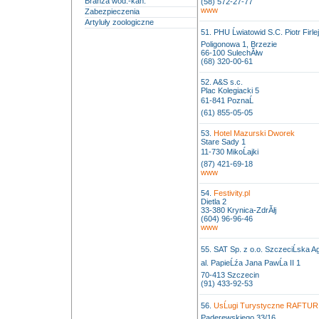
Branża wod.-kan.
(58) 572-27-77
www
Zabezpieczenia
Artyluły zoologiczne
51. PHU Ĺwiatowid S.C. Piotr Firlej
Poligonowa 1, Brzezie
66-100 SulechĂłw
(68) 320-00-61
52. A&S s.c.
Plac Kolegiacki 5
61-841 PoznaĹ
(61) 855-05-05
53.
Hotel Mazurski Dworek
Stare Sady 1
11-730 MikoĹajki
(87) 421-69-18
www
54.
Festivity.pl
Dietla 2
33-380 Krynica-ZdrĂłj
(604) 96-96-46
www
55. SAT Sp. z o.o. SzczeciĹska 
al. PapieĹźa Jana PawĹa II 1
70-413 Szczecin
(91) 433-92-53
56.
UsĹugi Turystyczne RAFTUR 
Paderewskiego 33/16