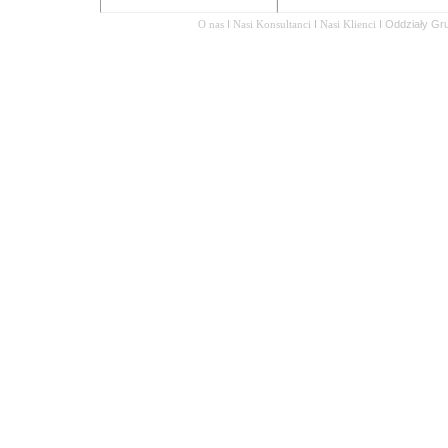
O nas
I
Nasi Konsultanci
I
Nasi Klienci
I
Oddziały Gr