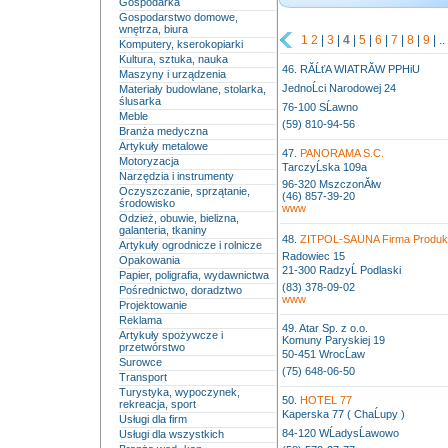
Gospodarka
Gospodarstwo domowe,
wnętrza, biura
1
2
|
3
|
4
|
5
|
6
|
7
|
8
|
9
| ..
Komputery, kserokopiarki
Kultura, sztuka, nauka
46. RĂĹťA WIATRĂW PPHiU
Maszyny i urządzenia
JednoĹci Narodowej 24
Materiały budowlane, stolarka,
ślusarka
76-100 SĹawno
Meble
(59) 810-94-56
Branża medyczna
Artykuły metalowe
47.
PANORAMA S.C.
Motoryzacja
TarczyĹska 109a
Narzędzia i instrumenty
96-320 MszczonĂłw
Oczyszczanie, sprzątanie,
(46) 857-39-20
środowisko
www
Odzież, obuwie, bielizna,
galanteria, tkaniny
48.
ZITPOL-SAUNA Firma Produk
Artykuły ogrodnicze i rolnicze
Radowiec 15
Opakowania
21-300 RadzyĹ Podlaski
Papier, poligrafia, wydawnictwa
(83) 378-09-02
Pośrednictwo, doradztwo
www
Projektowanie
Reklama
49. Atar Sp. z o.o.
Artykuły spożywcze i
Komuny Paryskiej 19
przetwórstwo
50-451 WrocĹaw
Surowce
(75) 648-06-50
Transport
Turystyka, wypoczynek,
50.
HOTEL 77
rekreacja, sport
Kaperska 77 ( ChaĹupy )
Usługi dla firm
84-120 WĹadysĹawowo
Usługi dla wszystkich