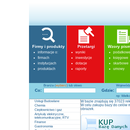
Firmy i produkty
Przetargi
Wzory pism
informacje o:
wyniki
podatkow
firmach
inwestycje
księgowe
instytucjach
dotacje
skarbowe
produktach
raporty
umowy
Branża (
wybierz
) lub słowo
Województ
Co:
Gdzie:
np: Wielk
Usługi Budowlane
W bazie znajdują się 37023 rek
W celu zakupu bazy do celów m
Chemia
obrazek.
Ciepłownictwo i gaz
Artykuły elektryczne,
telekomunikacyjne, RTV
Finanse
Gastronomia