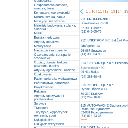
Gospodarka
Gospodarstwo domowe,
wnętrza, biura
1
..
10
|
11
|
12
|
13
|
14
|
1
Komputery, kserokopiarki
Kultura, sztuka, nauka
211. PROFI-PARKIET
Maszyny i urządzenia
SĹawkowska 7a/18
Materiały budowlane, stolarka,
32-300 Olkusz
ślusarka
(32) 643-05-78
Meble
Branża medyczna
212. UNISTROP S.C. ZakĹad Prod
Artykuły metalowe
OblÄgorek 1a
Motoryzacja
Narzędzia i instrumenty
26-067 Strawczyn
(41) 303-04-93
Oczyszczanie, sprzątanie,
środowisko
Odzież, obuwie, bielizna,
213. CETBUD Sp. z o.o. PrzedsiÄ
galanteria, tkaniny
Zgienickiego 44C
Artykuły ogrodnicze i rolnicze
09-411 BiaĹa
Opakowania
(24) 365-60-45
Papier, poligrafia, wydawnictwa
Pośrednictwo, doradztwo
214. NEDPOL Sp. z o.o.
Projektowanie
Rynek DÄbnicki 14
Reklama
30-319 KrakĂłw
Artykuły spożywcze i
(12) 267-16-00
przetwórstwo
Surowce
215. AUTO-WACHE Blacharstwo i
Transport
Rolna 29a, Baranowo
Turystyka, wypoczynek,
62-081 PrzeĹşmierowo
rekreacja, sport
(61) 814-23-33
www
Usługi dla firm
Usługi dla wszystkich
216. VOLT Sp. z o.o.