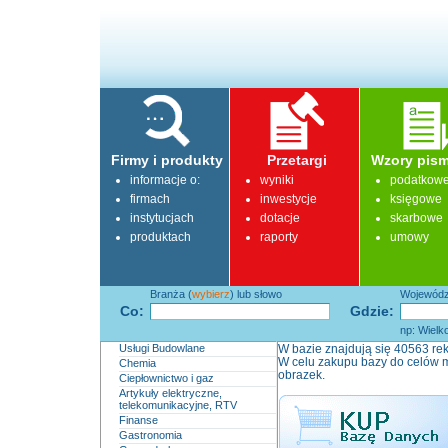
Firmy i produkty
Przetargi
Wzory pism
informacje o:
wyniki
podatkow
firmach
inwestycje
księgowe
instytucjach
dotacje
skarbowe
produktach
raporty
umowy
Branża (
wybierz
) lub słowo
Województ
Co:
Gdzie:
np: Wielk
Usługi Budowlane
W bazie znajdują się 40563 rek
W celu zakupu bazy do celów m
Chemia
obrazek.
Ciepłownictwo i gaz
Artykuły elektryczne,
telekomunikacyjne, RTV
Finanse
Gastronomia