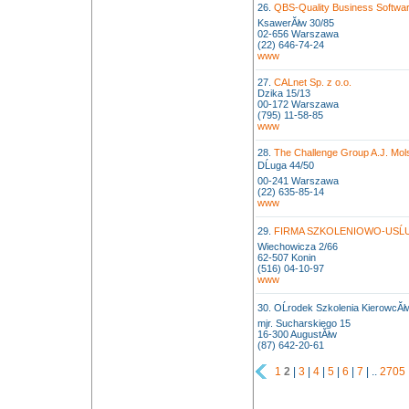
26.
QBS-Quality Business Softwar
KsawerĂłw 30/85
02-656 Warszawa
(22) 646-74-24
www
27.
CALnet Sp. z o.o.
Dzika 15/13
00-172 Warszawa
(795) 11-58-85
www
28.
The Challenge Group A.J. Mols
DĹuga 44/50
00-241 Warszawa
(22) 635-85-14
www
29.
FIRMA SZKOLENIOWO-USĹU
Wiechowicza 2/66
62-507 Konin
(516) 04-10-97
www
30. OĹrodek Szkolenia KierowcĂ
mjr. Sucharskiego 15
16-300 AugustĂłw
(87) 642-20-61
1
2
|
3
|
4
|
5
|
6
|
7
| ..
2705