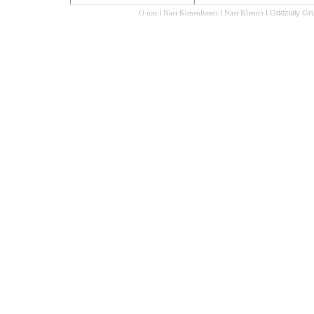
O nas
I
Nasi Konsultanci
I
Nasi Klienci
I
Oddziały Gr