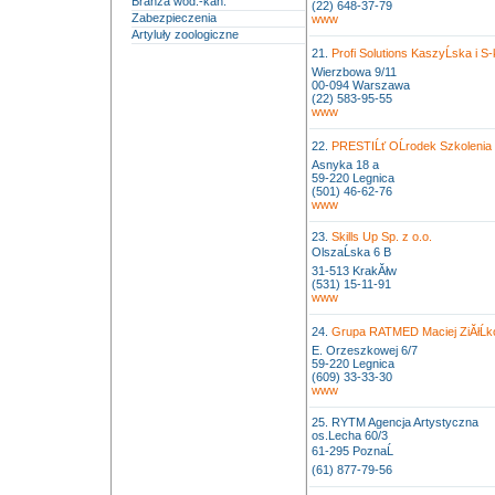
Branża wod.-kan.
(22) 648-37-79
Zabezpieczenia
www
Artyluły zoologiczne
21.
Profi Solutions KaszyĹska i S-
Wierzbowa 9/11
00-094 Warszawa
(22) 583-95-55
www
22.
PRESTIĹť OĹrodek Szkolenia
Asnyka 18 a
59-220 Legnica
(501) 46-62-76
www
23.
Skills Up Sp. z o.o.
OlszaĹska 6 B
31-513 KrakĂłw
(531) 15-11-91
www
24.
Grupa RATMED Maciej ZiĂłĹk
E. Orzeszkowej 6/7
59-220 Legnica
(609) 33-33-30
www
25. RYTM Agencja Artystyczna
os.Lecha 60/3
61-295 PoznaĹ
(61) 877-79-56