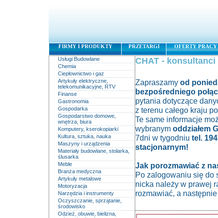
FIRMY I PRODUKTY
PRZETARGI
OFERTY PRACY
Usługi Budowlane
CHAT - konsultanci 
Chemia
Ciepłownictwo i gaz
Artykuły elektryczne,
Zapraszamy
od ponied
telekomunikacyjne, RTV
bezpośredniego połąc
Finanse
pytania dotyczące danyc
Gastronomia
Gospodarka
z terenu całego kraju 
Gospodarstwo domowe,
Te same informacje może
wnętrza, biura
wybranym
oddziałem G
Komputery, kserokopiarki
Kultura, sztuka, nauka
7dni w tygodniu
tel. 19
Maszyny i urządzenia
stacjonarnym!
Materiały budowlane, stolarka,
ślusarka
Meble
Jak porozmawiać z n
Branża medyczna
Po zalogowaniu się do
Artykuły metalowe
nicka należy w prawej r
Motoryzacja
rozmawiać, a następni
Narzędzia i instrumenty
Oczyszczanie, sprzątanie,
środowisko
Odzież, obuwie, bielizna,