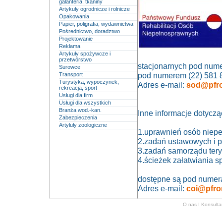
galanteria, tkaniny
Artykuły ogrodnicze i rolnicze
Opakowania
Papier, poligrafia, wydawnictwa
Pośrednictwo, doradztwo
Projektowanie
Reklama
Artykuły spożywcze i
przetwórstwo
stacjonarnych pod nume
Surowce
pod numerem (22) 581 
Transport
Turystyka, wypoczynek,
Adres e-mail:
sod@pfro
rekreacja, sport
Usługi dla firm
Usługi dla wszystkich
Branża wod.-kan.
Inne informacje dotyczą
Zabezpieczenia
Artyluły zoologiczne
1.uprawnień osób niep
2.zadań ustawowych i
3.zadań samorządu tery
4.ścieżek załatwiania 
dostępne są pod numeram
Adres e-mail:
coi@pfron
O nas
I
Konsulta