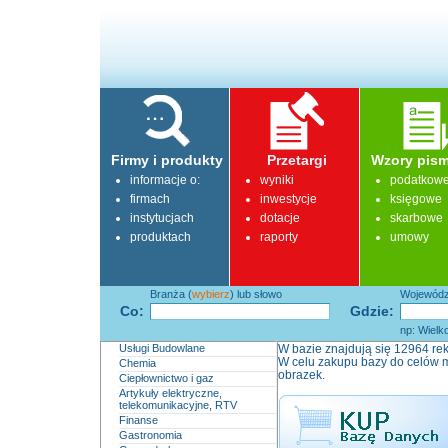
Firmy i produkty
Przetargi
Wzory pism
informacje o:
wyniki
podatkow
firmach
inwestycje
księgowe
instytucjach
dotacje
skarbowe
produktach
raporty
umowy
Branża (
wybierz
) lub słowo
Województ
Co:
Gdzie:
np: Wielk
Usługi Budowlane
W bazie znajdują się 12964 rek
W celu zakupu bazy do celów m
Chemia
obrazek.
Ciepłownictwo i gaz
Artykuły elektryczne,
telekomunikacyjne, RTV
Finanse
Gastronomia