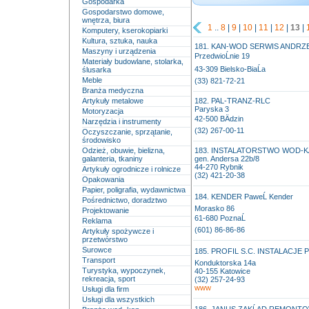
Gospodarka
Gospodarstwo domowe,
wnętrza, biura
1
..
8
|
9
|
10
|
11
|
12
|
13
|
Komputery, kserokopiarki
Kultura, sztuka, nauka
181. KAN-WOD SERWIS ANDRZ
Maszyny i urządzenia
PrzedwioĹnie 19
Materiały budowlane, stolarka,
43-309 Bielsko-BiaĹa
ślusarka
Meble
(33) 821-72-21
Branża medyczna
Artykuły metalowe
182. PAL-TRANZ-RLC
Paryska 3
Motoryzacja
42-500 BÄdzin
Narzędzia i instrumenty
(32) 267-00-11
Oczyszczanie, sprzątanie,
środowisko
Odzież, obuwie, bielizna,
183. INSTALATORSTWO WOD-K
galanteria, tkaniny
gen. Andersa 22b/8
44-270 Rybnik
Artykuły ogrodnicze i rolnicze
(32) 421-20-38
Opakowania
Papier, poligrafia, wydawnictwa
184. KENDER PaweĹ Kender
Pośrednictwo, doradztwo
Morasko 86
Projektowanie
61-680 PoznaĹ
Reklama
(601) 86-86-86
Artykuły spożywcze i
przetwórstwo
Surowce
185. PROFIL S.C. INSTALACJE
Transport
Konduktorska 14a
Turystyka, wypoczynek,
40-155 Katowice
rekreacja, sport
(32) 257-24-93
www
Usługi dla firm
Usługi dla wszystkich