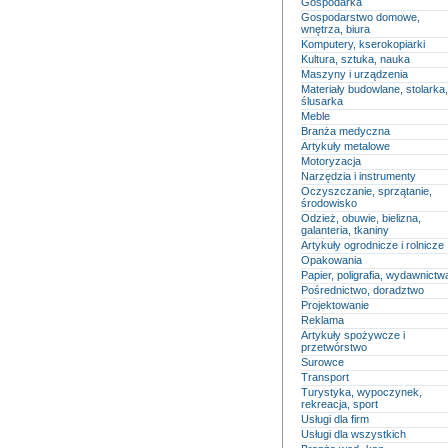
Gospodarka
Gospodarstwo domowe,
wnętrza, biura
Komputery, kserokopiarki
Kultura, sztuka, nauka
Maszyny i urządzenia
Materiały budowlane, stolarka,
ślusarka
Meble
Branża medyczna
Artykuły metalowe
Motoryzacja
Narzędzia i instrumenty
Oczyszczanie, sprzątanie,
środowisko
Odzież, obuwie, bielizna,
galanteria, tkaniny
Artykuły ogrodnicze i rolnicze
Opakowania
Papier, poligrafia, wydawnictw
Pośrednictwo, doradztwo
Projektowanie
Reklama
Artykuły spożywcze i
przetwórstwo
Surowce
Transport
Turystyka, wypoczynek,
rekreacja, sport
Usługi dla firm
Usługi dla wszystkich