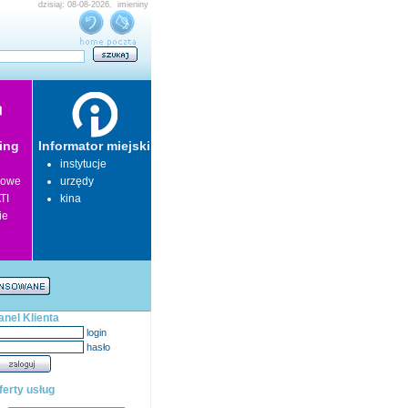
dzisiaj: 08-08-2026, imieniny
ing
Informator miejski
instytucje
lowe
urzędy
TI
kina
ie
anel Klienta
login
hasło
ferty usług