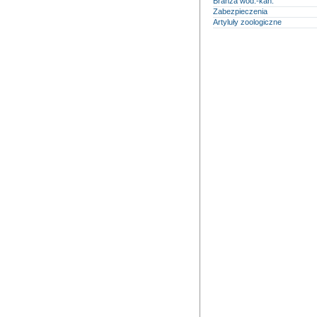
Branża wod.-kan.
Zabezpieczenia
Artyluły zoologiczne