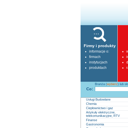
Firmy i produkty
informacje o:
w
firmach
i
instytucjach
d
produktach
r
Branża (
wybierz
) lub s
Co:
Usługi Budowlane
Chemia
Ciepłownictwo i gaz
Artykuły elektryczne,
telekomunikacyjne, RTV
Finanse
Gastronomia