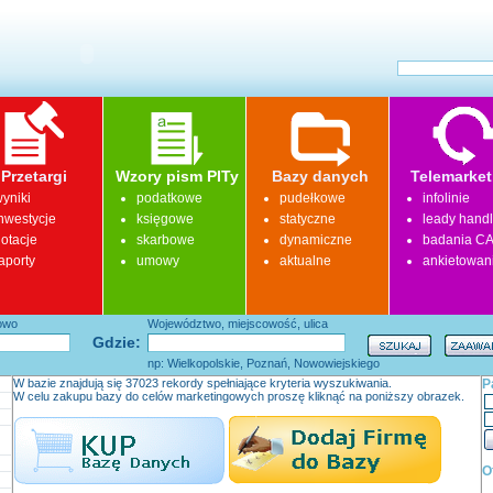
Przetargi
Wzory pism PITy
Bazy danych
Telemarket
yniki
podatkowe
pudełkowe
infolinie
nwestycje
księgowe
statyczne
leady hand
otacje
skarbowe
dynamiczne
badania CA
aporty
umowy
aktualne
ankietowan
łowo
Województwo, miejscowość, ulica
Gdzie:
np: Wielkopolskie, Poznań, Nowowiejskiego
W bazie znajdują się 37023 rekordy spełniające kryteria wyszukiwania.
P
W celu zakupu bazy do celów marketingowych proszę kliknąć na poniższy obrazek.
O