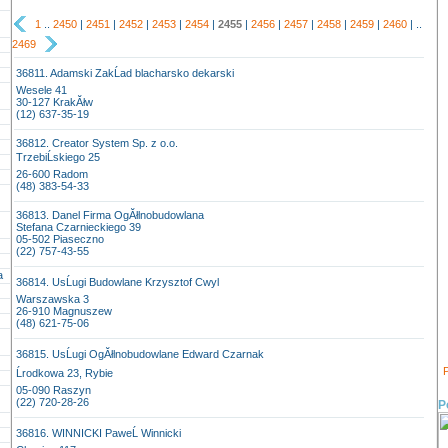
1
..
2450
|
2451
|
2452
|
2453
|
2454
|
2455
|
2456
|
2457
|
2458
|
2459
|
2460
| ..
2469
36811. Adamski ZakĹad blacharsko dekarski
Wesele 41
30-127 KrakĂłw
(12) 637-35-19
36812. Creator System Sp. z o.o.
TrzebiĹskiego 25
26-600 Radom
(48) 383-54-33
36813. Danel Firma OgĂłlnobudowlana
Stefana Czarnieckiego 39
05-502 Piaseczno
(22) 757-43-55
a
36814. UsĹugi Budowlane Krzysztof Cwyl
Warszawska 3
26-910 Magnuszew
(48) 621-75-06
36815. UsĹugi OgĂłlnobudowlane Edward Czarnak
P
Ĺrodkowa 23, Rybie
05-090 Raszyn
(22) 720-28-26
P
36816. WINNICKI PaweĹ Winnicki