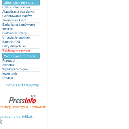
Call / contact center
Aktualizacja baz danych
Generowanie leadów
Tajemniczy klient
Badania na zamówienie
Infolinie
Budowanie relacji
Umawianie spotkań
Badania CATI
Bazy danych B2B
Reklama w serwisie
Przetargi
Zlecenia
Wyniki przetargów
Inwestycje
Dotacje
Serwis Przetargowy
rzetargi
,
Inwestycje
,
Zamówienia
osiadamy certyfikat: