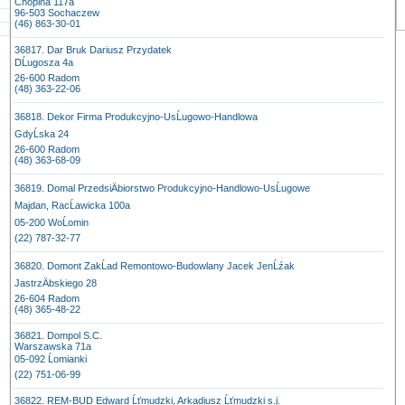
Chopina 117a
96-503 Sochaczew
(46) 863-30-01
36817. Dar Bruk Dariusz Przydatek
DĹugosza 4a
26-600 Radom
(48) 363-22-06
36818. Dekor Firma Produkcyjno-UsĹugowo-Handlowa
GdyĹska 24
26-600 Radom
(48) 363-68-09
36819. Domal PrzedsiÄbiorstwo Produkcyjno-Handlowo-UsĹugowe
Majdan, RacĹawicka 100a
05-200 WoĹomin
(22) 787-32-77
36820. Domont ZakĹad Remontowo-Budowlany Jacek JenĹźak
JastrzÄbskiego 28
26-604 Radom
(48) 365-48-22
36821. Dompol S.C.
Warszawska 71a
05-092 Ĺomianki
(22) 751-06-99
36822. REM-BUD Edward Ĺťmudzki, Arkadiusz Ĺťmudzki s.j.